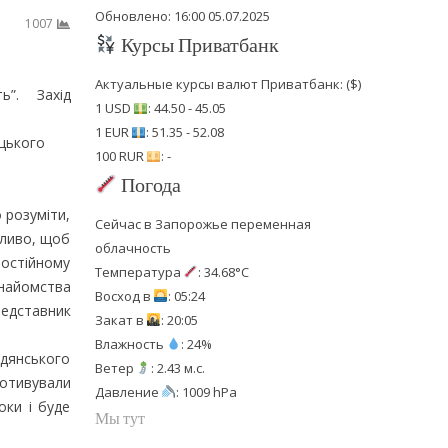
Обновлено: 16:00 05.07.2025
1007
Курсы Приватбанк
Актуальные курсы валют Приватбанк: ($)
ь”. Захід
1 USD
: 44.50 - 45.05
1 EUR
: 51.35 - 52.08
ецького
100 RUR
: -
Погода
 розуміти,
Сейчас в Запорожье переменная
жливо, щоб
облачность
постійному
Температура
: 34.68°C
знайомства
Восход в
: 05:24
редставник
Закат в
: 20:05
Влажность
: 24%
дянського
Ветер
: 2.43 м.с.
отивували
Давление
: 1009 hPa
оки і буде
Мы тут