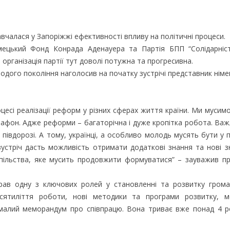
авчалася у Запоріжжі ефективності впливу на політичні процеси.
ецький Фонд Конрада Аденауера та Партія БПП “Солідарніст
рганізація партії тут доволі потужна та прогресивна.
одого покоління наголосив на початку зустрічі представник нім
цесі реалізації реформ у різних сферах життя країни. Ми мусимо
арафон. Адже реформи – багаторічна і дуже кропітка робота. Ва
півдорозі. А тому, українці, а особливо молодь мусять бути у 
зустріч дасть можливість отримати додаткові знання та нові 
пільства, яке мусить продовжити формуватися” – зауважив п
грав одну з ключових ролей у становленні та розвитку грома
есятиліття роботи, нові методики та програми розвитку, м
ималий меморандум про співпрацю. Вона триває вже понад 4 р