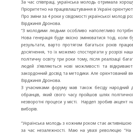
За час співпраці, українська молодь отримала хорошу
Пріоритетно на працевлаштування в Україні орієнтуют
Про зміни за 4 роки у свідомості української молоді р
Вірджинія Дронова.
“З молодими людьми особливо наполегливо потрібно
Нова генерація буде якісно змінюватися тоді, коли 
результати, варто протягом багатьох років працю
досягнення, то їх можемо спостерігати у розрізі наш
політичну освіту три роки тому, після реалізації баг
людей з’являються нові можливості та відкривают
закордонний досвід та методики. Але орієнтований він
Вірджинія Дронова.
З учасниками форуму мав також бесіду народний д
обранців, який свого часу пройшов шлях політичної 
незворотні процеси у місті. Нардеп зробив акцент н
виборів.
“Українська молодь з кожним роком стає активнішою і 
за час незалежності. Маю на увазі революцію “На г