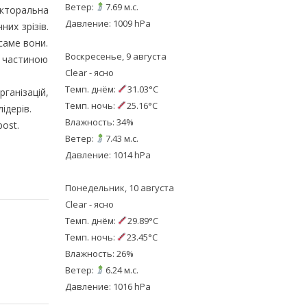
Ветер:
7.69 м.с.
екторальна
Давление: 1009 hPa
них зрізів.
саме вони.
Воскресенье, 9 августа
ь частиною
Clear - ясно
Темп. днём:
31.03°C
ганізацій,
Темп. ночь:
25.16°C
ідерів.
Влажность: 34%
ost.
Ветер:
7.43 м.с.
Давление: 1014 hPa
Понедельник, 10 августа
Clear - ясно
Темп. днём:
29.89°C
Темп. ночь:
23.45°C
Влажность: 26%
Ветер:
6.24 м.с.
Давление: 1016 hPa