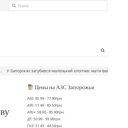
Найти:
Open
search
panel
оріжжі загубився маленький хлопчик: мати вийшла до магазину й
Цены на АЗС Запорожья
А92: 65.99 - 77.90грн.
А95: 51.49 - 83.50грн.
иву
А95+: 58.00 - 85.90грн.
ДТ: 50.99 - 93.90грн.
ГАЗ: 31.49 - 44.50грн.