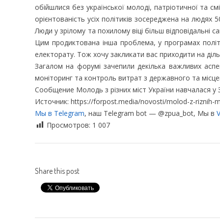
обійшлися без української молоді, патріотичної та с
орієнтованість усіх політиків зосереджена на людях 50
Люди у зрілому та похилому віці більш відповідальні с
Цим продиктована інша проблема, у програмах політи
електорату. Тож хочу закликати вас приходити на дільн
Загалом на форумі зачепили декілька важливих аспек
моніторинг та контроль витрат з державного та місце
Сообщение Молодь з різних міст України навчалася у З
Источник: https://forpost.media/novosti/molod-z-riznih-mis
Мы в Telegram
, наш Telegram bot — @zpua_bot, Мы в
V
Просмотров:
1 007
Share this post