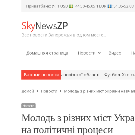
Приватбанк: ($) 1 USD
: 44.50-45.05 1 EUR
: 51.35-52.0
Sky
News
ZP
Все новости Запорожья в одном месте...
Домашняя страница
Новости
Видео
Н
димир Коваленко з Запорізької області
Важные новости
Футбол. Хто сьогодні р
Домой
Новости
Молодь з різних міст України навчал
Новости
Молодь з різних міст Укра
на політичні процеси