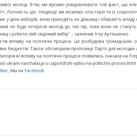
міливої молоді. Втім, ми мусимо усвідомлювати той факт, що ел
+, Логічність цієї тенденції ми можемо спостерегти із соціологіч
аме у день виборів, вони приходять на дільниці і обирають владу 
ків не буде інтересів молоді до тих пір, поки вони не станут
иці і робити свій свідомий вибір” – зазначив Ігор Артюшенко.
тів впливу на політичні процеси. Це розбудова громадських ор
вих бюджетів. Також обговорили пропозиції Партії для молодих л
апоріжжі впливу на політичні процеси появились сначала на Forp
t-ukraini-navchalasja-u-zaporizhzhi-vplivu-na-politichni-procesi.html
iber
, Мы на
Facebook