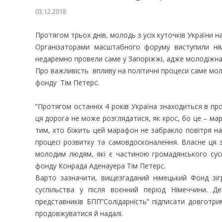
03.12.2018
Протягом трьох днів, молодь з усіх куточків України н
Організаторами масштабного форуму виступили нім
недаремно провели саме у Запоріжжі, адже молодіжна о
Про важливість впливу на політичні процеси саме мол
фонду Тім Петерс.
“Протягом останніх 4 років Україна знаходиться в про
ця дорога не може розглядатися, як крос, бо це – м
тим, хто біжить цей марафон не забракло повітря на 
процесі розвитку та самовдосконалення. Власне ця 
молодим людям, які є частиною громадянського сус
фонду Конрада Аденауера Тім Петерс.
Варто зазначити, вищезгаданий німецький Фонд зі
суспільства у після воєнний період Німеччини. Д
представників БПП”Солідарність” підписати довготр
продовжуватися й надалі.