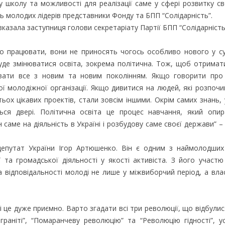
 школу та можливості для реалізації саме у сфері розвитку сво
ь молодих лідерів представники Фонду та БПП “Солідарність”.
озказала заступниця голови секретаріату Партії БПП “Солідарність
 працювати, вони не приносять чогось особливо нового у су
буде змінюватися освіта, зокрема політична. Тож, щоб отрима
вати все з новим та новим поколінням. Якщо говорити про 
ої молодіжної організації. Якщо дивитися на людей, які розпоч
атьох цікавих проектів, стали зовсім іншими. Окрім самих знань,
ься двері. Політична освіта це процес навчання, який опир
 саме на діяльність в Україні і розбудову саме своєї держави” –
епутат України Ігор Артюшенко. Він є одним з наймолодших
та громадської діяльності у якості активіста. З його участю
а відповідальності молоді не лише у міжвиборчий період, а вла
це дуже приємно. Варто згадати всі три революції, що відбулися
раніті”, “Помаранчеву революцію” та “Революцію гідності”, у