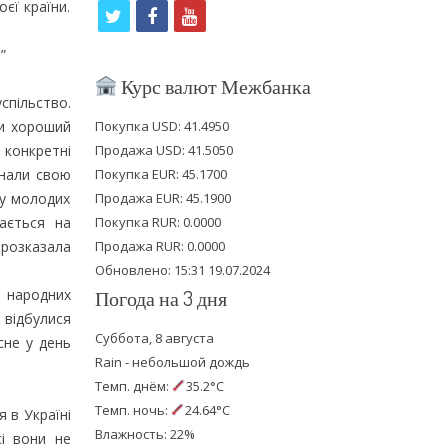
єї країни.
t
f
y
w
a
o
”
i
c
u
Курс валют Межбанка
спільство.
t
e
t
ти хороший
Покупка USD: 41.4950
t
b
u
конкретні
Продажа USD: 41.5050
e
o
b
инали свою
Покупка EUR: 45.1700
 у молодих
Продажа EUR: 45.1900
r
o
e
ається на
Покупка RUR: 0.0000
k
 розказала
Продажа RUR: 0.0000
Обновлено: 15:31 19.07.2024
 народних
Погода на 3 дня
 відбулися
Суббота, 8 августа
сне у день
Rain - небольшой дождь
Темп. днём:
35.2°C
Темп. ночь:
24.64°C
 в Україні
Влажность: 22%
сі вони не