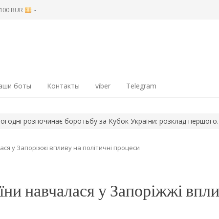
8 100 RUR
: -
аши боты
Контакты
viber
Telegram
озпочинає боротьбу за Кубок України: розклад першого…
У Зап
ася у Запоріжжі впливу на політичні процеси
їни навчалася у Запоріжжі впл