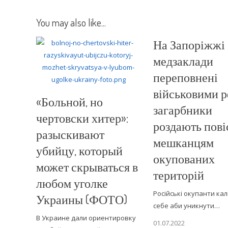
You may also like...
На Запоріжжі
медзаклади
переповнені
військовими р
«Больной, но
загарбники
чертовски хитер»:
роздають пові
разыскивают
мешканцям
убийцу, который
окупованих
может скрываться в
територій
любом уголке
Російські окупанти кал
Украины (ФОТО)
себе аби уникнути…
В Украине дали ориентировку
01.07.2022