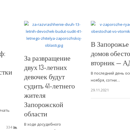
В Запорожье
ф:
домов обесто
За развращение
вторник — 
двух 13-летних
стки
В последний день ос
девочек будут
ноября, сотни…
судить 41-летнего
29.11.2021
жителя
Запорожской
ічать
области
В ходе досудебного
334