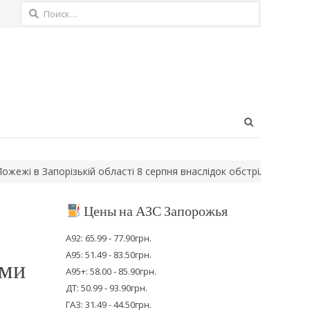
Найти:
Open
search
panel
 Запорізькій області 8 серпня внаслідок обстрілів: наслідки –…
Цены на АЗС Запорожья
А92: 65.99 - 77.90грн.
А95: 51.49 - 83.50грн.
ами
А95+: 58.00 - 85.90грн.
ДТ: 50.99 - 93.90грн.
ГАЗ: 31.49 - 44.50грн.