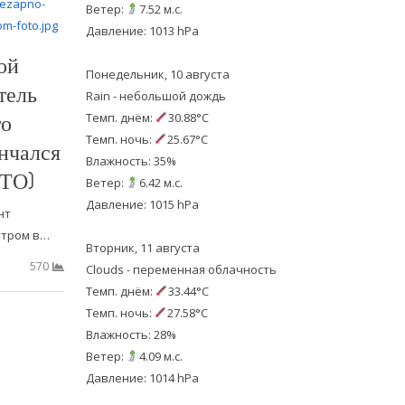
Ветер:
7.52 м.с.
Давление: 1013 hPa
ой
Понедельник, 10 августа
тель
Rain - небольшой дождь
то
Темп. днём:
30.88°C
Темп. ночь:
25.67°C
нчался
Влажность: 35%
ОТО)
Ветер:
6.42 м.с.
Давление: 1015 hPa
нт
утром в…
Вторник, 11 августа
570
Clouds - переменная облачность
Темп. днём:
33.44°C
Темп. ночь:
27.58°C
Влажность: 28%
Ветер:
4.09 м.с.
Давление: 1014 hPa