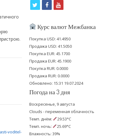
t
f
y
w
a
o
матичного
i
c
u
Курс валют Межбанка
орію
t
e
t
 пристрою.
Покупка USD: 41.4950
t
b
u
Продажа USD: 41.5050
e
o
b
Покупка EUR: 45.1700
Продажа EUR: 45.1900
r
o
e
Покупка RUR: 0.0000
k
Продажа RUR: 0.0000
Обновлено: 15:31 19.07.2024
Погода на 3 дня
Воскресенье, 9 августа
Clouds - переменная облачность
Темп. днём:
29.53°C
Темп. ночь:
25.69°C
Влажность: 39%