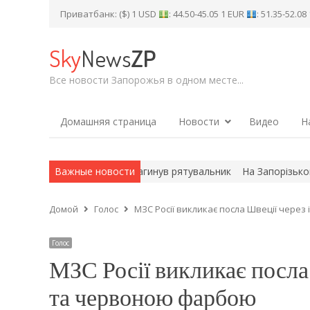
Приватбанк: ($) 1 USD
: 44.50-45.05 1 EUR
: 51.35-52.0
Sky
News
ZP
Все новости Запорожья в одном месте...
Домашняя страница
Новости
Видео
Н
ворожої атаки БпЛА загинув рятувальник
Важные новости
На Запорізькому напр
Домой
Голос
МЗС Росії викликає посла Швеції чере
Голос
МЗС Росії викликає посла
та червоною фарбою