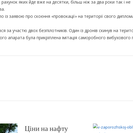
рахунок яких йде вже на десятки, більш ніж за два роки так і не
ва.
ло із заявою про скоєння «провокації» на території свого дипло
ся за участю двох безпілотників. Один із дронів скинув на терит
шого апарата була прикріплена імітація саморобного вибухового
Ціни на нафту