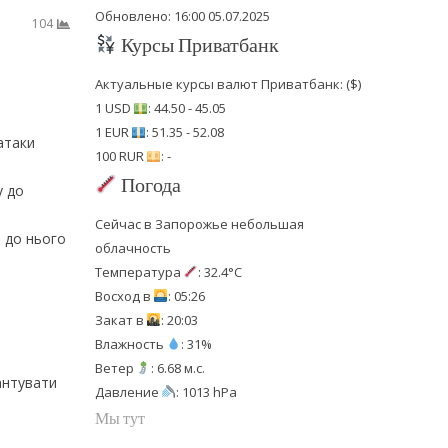
Обновлено: 16:00 05.07.2025
104
Курсы Приватбанк
Актуальные курсы валют Приватбанк: ($)
1 USD
: 44.50 - 45.05
1 EUR
: 51.35 - 52.08
атаки
100 RUR
: -
Погода
у до
Сейчас в Запорожье небольшая
 до нього
облачность
Температура
: 32.4°C
Восход в
: 05:26
Закат в
: 20:03
Влажность
: 31%
Ветер
: 6.68 м.с.
антувати
Давление
: 1013 hPa
Мы тут