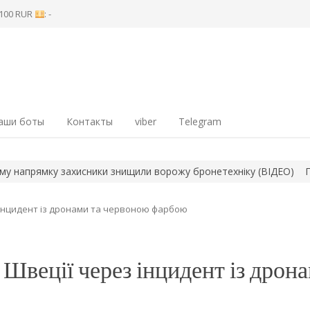
8 100 RUR
: -
аши боты
Контакты
viber
Telegram
ямку захисники знищили ворожу бронетехніку (ВІДЕО)
Пожежі в
з інцидент із дронами та червоною фарбою
 Швеції через інцидент із дрон