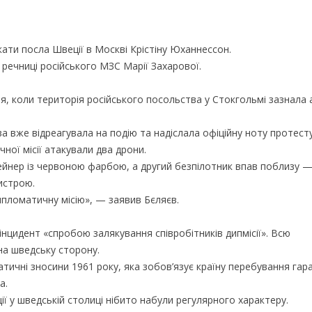
кати посла Швеції в Москві Крістіну Юханнессон.
речниці російського МЗС Марії Захарової.
ня, коли територія російського посольства у Стокгольмі зазнала 
ва вже відреагувала на подію та надіслала офіційну ноту протест
ої місії атакували два дрони.
йнер із червоною фарбою, а другий безпілотник впав поблизу —
истрою.
пломатичну місію», — заявив Бєляєв.
нцидент «спробою залякування співробітників дипмісії». Всю
на шведську сторону.
тичні зносини 1961 року, яка зобов’язує країну перебування гар
а.
ції у шведській столиці нібито набули регулярного характеру.