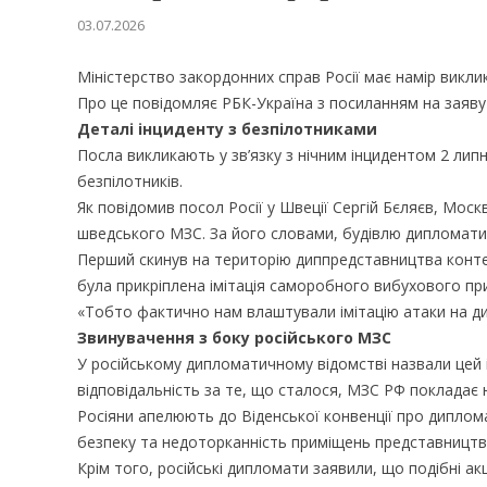
03.07.2026
Міністерство закордонних справ Росії має намір викли
Про це повідомляє РБК-Україна з посиланням на заяву 
Деталі інциденту з безпілотниками
Посла викликають у зв’язку з нічним інцидентом 2 лип
безпілотників.
Як повідомив посол Росії у Швеції Сергій Бєляєв, Моск
шведського МЗС. За його словами, будівлю дипломатичн
Перший скинув на територію диппредставництва конте
була прикріплена імітація саморобного вибухового пр
«Тобто фактично нам влаштували імітацію атаки на ди
Звинувачення з боку російського МЗС
У російському дипломатичному відомстві назвали цей і
відповідальність за те, що сталося, МЗС РФ покладає 
Росіяни апелюють до Віденської конвенції про диплома
безпеку та недоторканність приміщень представництв
Крім того, російські дипломати заявили, що подібні ак