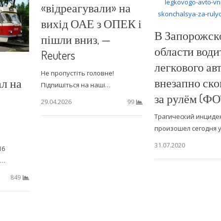
«відреагували» на
вихід ОАЕ з ОПЕК і
В Запорожск
пішли вниз, —
области води
Reuters
легкового ав
Не пропустіть головне!
внезапно ско
л на
Підпишіться на наші…
за рулём (Ф
29.04.2026
99
Трагический инциде
произошел сегодня 
31.07.2020
16
в…
849