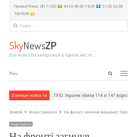
Приватбанк: ($) 1 USD
: 44.50-45.05 1 EUR
: 51.25-52.08
100 RUR
: -
Найти:
Sky
News
ZP
Все новости Запорожья в одном месте...
Open
Menu
Menu
search
panel
 и армейские методы.
Важные новости
ППО України збила 114 зі 147 ворожих ці
Домой
Индустриалка
На фронті загинув машиніст Запоріз
Индустриалка
На фронті загинув