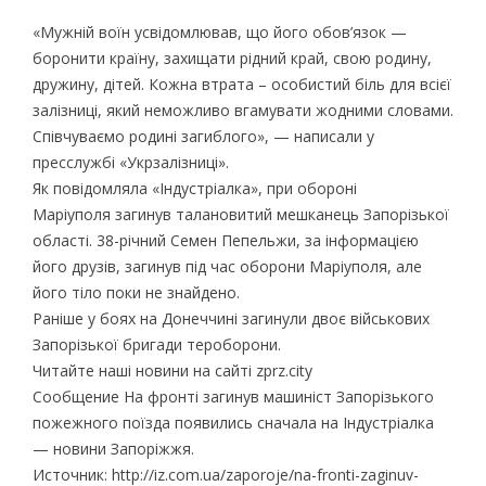
«Мужній воїн усвідомлював, що його обов’язок —
боронити країну, захищати рідний край, свою родину,
дружину, дітей. Кожна втрата – особистий біль для всієї
залізниці, який неможливо вгамувати жодними словами.
Співчуваємо родині загиблого», — написали у
пресслужбі «Укрзалізниці».
Як повідомляла «Індустріалка», при обороні
Маріуполя загинув талановитий мешканець Запорізької
області. 38-річний Семен Пепельжи, за інформацією
його друзів, загинув під час оборони Маріуполя, але
його тіло поки не знайдено.
Раніше у боях на Донеччині загинули двоє військових
Запорізької бригади тероборони.
Читайте наші новини на сайті zprz.city
Сообщение На фронті загинув машиніст Запорізького
пожежного поїзда появились сначала на Індустріалка
— новини Запоріжжя.
Источник: http://iz.com.ua/zaporoje/na-fronti-zaginuv-