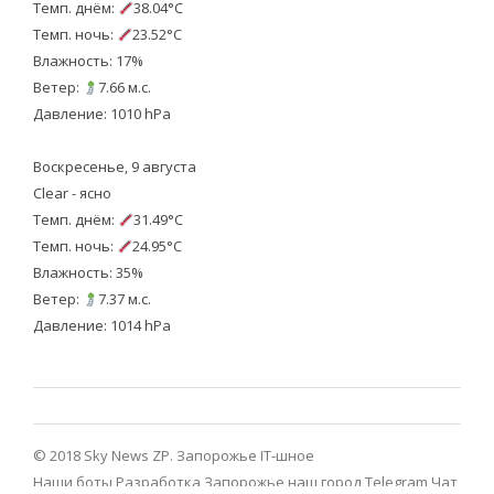
Темп. днём:
38.04°C
Темп. ночь:
23.52°C
Влажность: 17%
Ветер:
7.66 м.с.
Давление: 1010 hPa
Воскресенье, 9 августа
Clear - ясно
Темп. днём:
31.49°C
Темп. ночь:
24.95°C
Влажность: 35%
Ветер:
7.37 м.с.
Давление: 1014 hPa
© 2018 Sky News ZP.
Запорожье IT-шное
Наши боты
Разработка
Запорожье наш город Telegram
Чат