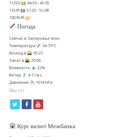
1 USD
: 44.50 - 45.05
1 EUR
: 51.25 - 52.08
100 RUR
: -
Погода
Сейчас в Запорожье ясно
Температура
: 34.73°C
Восход в
: 05:23
Закат в
: 20:06
Влажность
: 22%
Ветер
: 4.17 м.с.
Давление
: 1014 hPa
Мы тут
t
f
y
w
a
o
i
c
u
Курс валют Межбанка
t
e
t