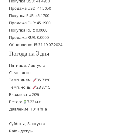
Покупка USD: 41.4950
t
b
u
Продажа USD: 41.5050
e
o
b
Покупка EUR: 45.1700
Продажа EUR: 45.1900
r
o
e
Покупка RUR: 0.0000
k
Продажа RUR: 0.0000
Обновлено: 15:31 19.07.2024
Погода на 3 дня
Пятница, 7 августа
Clear - ясно
Темп. днём:
35.71°C
Темп. ночь:
28.37°C
Влажность: 20%
Ветер:
7.22 м.с.
Давление: 1014 hPa
Суббота, 8 августа
Rain - дождь