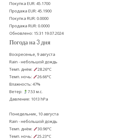
e
o
b
Покупка EUR: 45.1700
Продажа EUR: 45.1900
r
o
e
Покупка RUR: 0.0000
k
Продажа RUR: 0.0000
Обновлено: 15:31 19.07.2024
Погода на 3 дня
Воскресенье, 9 августа
Rain - небольшой дождь
Темп. днём:
28.26°C
Темп. ночь:
26.66°C
Влажность: 47%
Ветер:
7.53 м.с.
Давление: 1013 hPa
Понедельник, 10 августа
Rain - небольшой дождь
Темп. днём:
30.96°C
Темп. ночь:
25.23°C