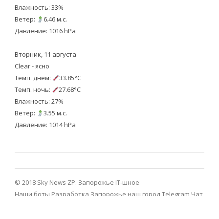
Влажность: 33%
Ветер:
6.46 м.с.
Давление: 1016 hPa
Вторник, 11 августа
Clear - ясно
Темп. днём:
33.85°C
Темп. ночь:
27.68°C
Влажность: 27%
Ветер:
3.55 м.с.
Давление: 1014 hPa
© 2018 Sky News ZP.
Запорожье IT-шное
Наши боты
Разработка
Запорожье наш город Telegram
Чат
Запорожье Telegram
Viber