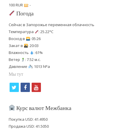
100 RUR
: -
Погода
Сейчас в Запорожье переменная облачность
Температура
: 25.22°C
Восход в
: 05:26
Закат в
: 20:03
Влажность
: 61%
Ветер
: 7.52 м.с.
Давление
: 1013 hPa
Мы тут
t
f
y
w
a
o
i
c
u
Курс валют Межбанка
t
e
t
Покупка USD: 41.4950
t
b
u
Продажа USD: 41.5050