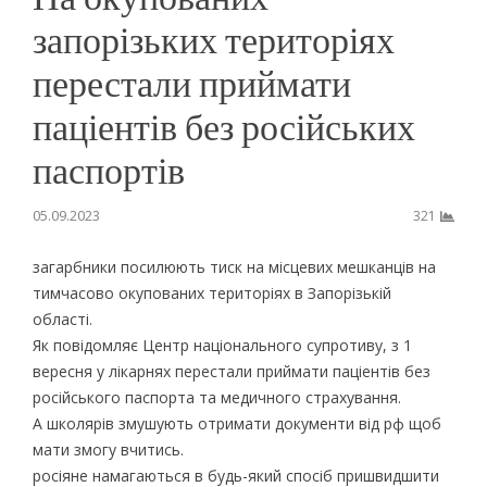
запорізьких територіях
перестали приймати
паціентів без російських
паспортів
05.09.2023
321
загарбники посилюють тиск на місцевих мешканців на
тимчасово окупованих територіях в Запорізькій
області.
Як повідомляє Центр національного супротиву, з 1
вересня у лікарнях перестали приймати паціентів без
російського паспорта та медичного страхування.
А школярів змушують отримати документи від рф щоб
мати змогу вчитись.
росіяне намагаються в будь-який спосіб пришвидшити