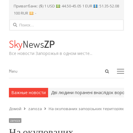
Приватбанк: ($) 1 USD
: 44.50-45.05 1 EUR
: 51.35-52.08
100 RUR
: -
Найти:
Sky
News
ZP
Все новости Запорожья в одном месте...
Open
Menu
Menu
search
panel
и армейские методы.
Важные новости
Дві людини поранені внаслідок ворожих а
Домой
zanoza
На окупованих запорізьких територіях пере
zanoza
На окупованих