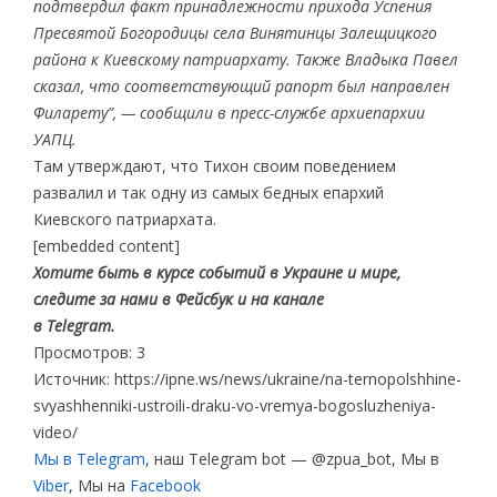
подтвердил факт принадлежности прихода Успения
Пресвятой Богородицы села Винятинцы Залещицкого
района к Киевскому патриархату. Также Владыка Павел
сказал, что соответствующий рапорт был направлен
Филарету”, — сообщили в пресс-службе архиепархии
УАПЦ.
Там утверждают, что Тихон своим поведением
развалил и так одну из самых бедных епархий
Киевского патриархата.
[embedded content]
Хотите быть в курсе событий в Украине и мире,
следите за нами в Фейсбук и на канале
в Telegram.
Просмотров: 3
Источник: https://ipne.ws/news/ukraine/na-ternopolshhine-
svyashhenniki-ustroili-draku-vo-vremya-bogosluzheniya-
video/
Мы в Telegram
, наш Telegram bot — @zpua_bot, Мы в
Viber
, Мы на
Facebook