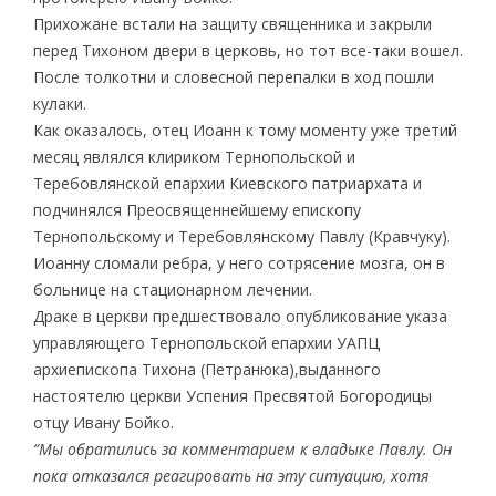
Прихожане встали на защиту священника и закрыли
перед Тихоном двери в церковь, но тот все-таки вошел.
После толкотни и словесной перепалки в ход пошли
кулаки.
Как оказалось, отец Иоанн к тому моменту уже третий
месяц являлся клириком Тернопольской и
Теребовлянской епархии Киевского патриархата и
подчинялся Преосвященнейшему епископу
Тернопольскому и Теребовлянскому Павлу (Кравчуку).
Иоанну сломали ребра, у него сотрясение мозга, он в
больнице на стационарном лечении.
Драке в церкви предшествовало опубликование указа
управляющего Тернопольской епархии УАПЦ
архиепископа Тихона (Петранюка),выданного
настоятелю церкви Успения Пресвятой Богородицы
отцу Ивану Бойко.
“Мы обратились за комментарием к владыке Павлу. Он
пока отказался реагировать на эту ситуацию, хотя