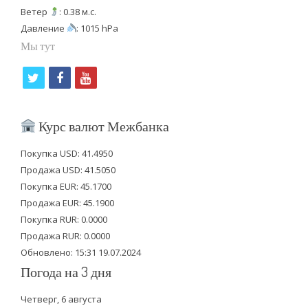
Ветер
: 0.38 м.с.
Давление
: 1015 hPa
Мы тут
t
f
y
w
a
o
i
c
u
Курс валют Межбанка
t
e
t
Покупка USD: 41.4950
t
b
u
Продажа USD: 41.5050
e
o
b
Покупка EUR: 45.1700
Продажа EUR: 45.1900
r
o
e
Покупка RUR: 0.0000
k
Продажа RUR: 0.0000
Обновлено: 15:31 19.07.2024
Погода на 3 дня
Четверг, 6 августа