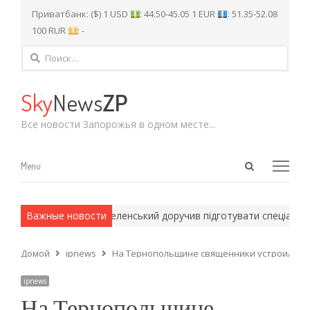
Приватбанк: ($) 1 USD
: 44.50-45.05 1 EUR
: 51.35-52.08
100 RUR
: -
Найти:
Sky
News
ZP
Все новости Запорожья в одном месте...
Open
Menu
Menu
search
panel
рмейские методы.
Важные новости
Зеленський доручив підготувати спеціальну с
Домой
ipnews
На Тернопольщине священники устроили дра
ipnews
На Тернопольщине