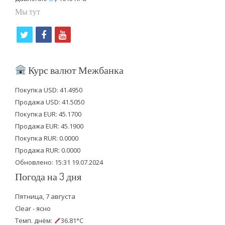
Мы тут
t
f
y
w
a
o
i
c
u
Курс валют Межбанка
t
e
t
Покупка USD: 41.4950
t
b
u
Продажа USD: 41.5050
e
o
b
Покупка EUR: 45.1700
Продажа EUR: 45.1900
r
o
e
Покупка RUR: 0.0000
k
Продажа RUR: 0.0000
Обновлено: 15:31 19.07.2024
Погода на 3 дня
Пятница, 7 августа
Clear - ясно
Темп. днём:
36.81°C