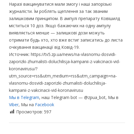
Наразі вакцинуватися мали змогу і наші запорізькі
журналісти. Їм роблять щеплення за так званим
залишковим принципом. В ампулі препарату Ковішилд
міститься 10 доз. Якщо бажаючих на одну ампулу
виявляється менше — залишкові дози можуть
отримати будь хто, хто вже встиг записатись до листа
очікування вакцинації від Ковід-19.
Источник: https://tv5.zp.ua/news/na-vlasnomu-dosvidi-
zaporizki-zhurnalisti-doluchilisja-kampanii-z-vakcinacii-vid-
koronavirusu/?
utm_source=rss&utm_medium=rss&utm_campaign=na-
vlasnomu-dosvidi-zaporizki-zhurnalisti-doluchilisja-
kampanii-z-vakcinacii-vid-koronavirusu
Мы в Telegram
, наш Telegram bot — @zpua_bot, Мы в
Viber
, Мы на
Facebook
Просмотров:
597