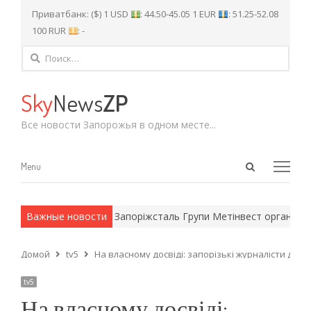
Приватбанк: ($) 1 USD
: 44.50-45.05 1 EUR
: 51.25-52.08
100 RUR
: -
Найти:
Sky
News
ZP
Все новости Запорожья в одном месте...
Open
Menu
Menu
search
panel
 армейские методы.
Важные новости
Запоріжсталь Групи Метінвест організував 
Домой
tv5
На власному досвіді: запорізькі журналісти долу
tv5
На власному досвіді: