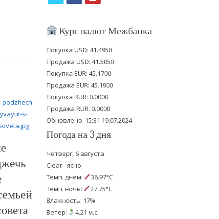
w
a
o
i
c
u
Курс валют Межбанка
t
e
t
Покупка USD: 41.4950
t
b
u
Продажа USD: 41.5050
e
o
b
Покупка EUR: 45.1700
Продажа EUR: 45.1900
r
o
e
Покупка RUR: 0.0000
k
Продажа RUR: 0.0000
Обновлено: 15:31 19.07.2024
Погода на 3 дня
ле
Четверг, 6 августа
джечь
Clear - ясно
е
Темп. днём:
36.97°C
Темп. ночь:
27.75°C
семьей
Влажность: 17%
совета
Ветер:
4.21 м.с.