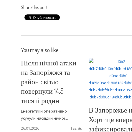
Share this post
You may also like...
Після нічної атаки
на Запоріжжя та
район світло
повернули 14,5
тисячі родин
В Запорожье 
Енергетики оперативно
Хортице впер
усунули наслідки нічної…
зафиксировал
26.01.2026
182