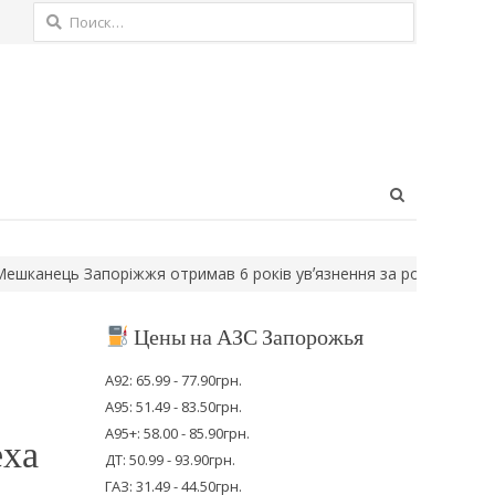
Найти:
Open
search
panel
ць Запоріжжя отримав 6 років увʼязнення за розбещення доньк
Цены на АЗС Запорожья
А92: 65.99 - 77.90грн.
А95: 51.49 - 83.50грн.
А95+: 58.00 - 85.90грн.
еха
ДТ: 50.99 - 93.90грн.
ГАЗ: 31.49 - 44.50грн.