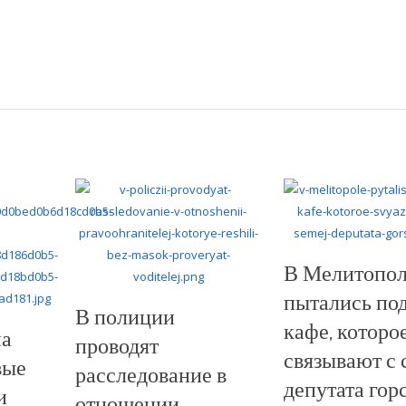
В Мелитопо
пытались по
В полиции
кафе, которо
на
проводят
связывают с 
вые
расследование в
депутата гор
и
отношении