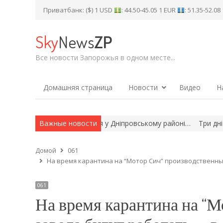
Приватбанк: ($) 1 USD
: 44.50-45.05 1 EUR
: 51.35-52.0
Sky
News
ZP
Все новости Запорожья в одном месте...
Домашняя страница
Новости
Видео
Н
опчика, який загубився у Дніпровському районі…
Важные новости
Три дні музик
Домой
061
На время карантина на “Мотор Сич” производственные
061
На время карантина на “М