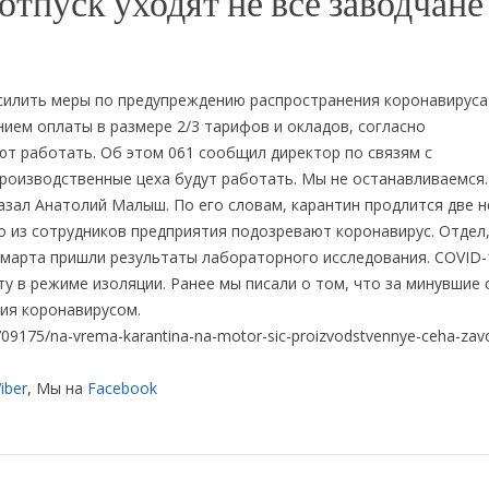
 отпуск уходят не все заводчане
силить меры по предупреждению распространения коронавируса.
нием оплаты в размере 2/3 тарифов и окладов, согласно
т работать. Об этом 061 сообщил директор по связям с
оизводственные цеха будут работать. Мы не останавливаемся.
азал Анатолий Малыш. По его словам, карантин продлится две н
о из сотрудников предприятия подозревают коронавирус. Отдел,
 марта пришли результаты лабораторного исследования. COVID-
у в режиме изоляции. Ранее мы писали о том, что за минувшие 
ния коронавирусом.
09175/na-vrema-karantina-na-motor-sic-proizvodstvennye-ceha-zav
iber
, Мы на
Facebook