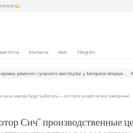
8 100 RUR
: -
аши боты
Контакты
viber
Telegram
и, ремесел і сучасного мистецтва: у Запоріжжі вперше…
Мешкане
 цеха завода будут работать — в отпуск уходят не все заводчане
отор Сич” производственные ц