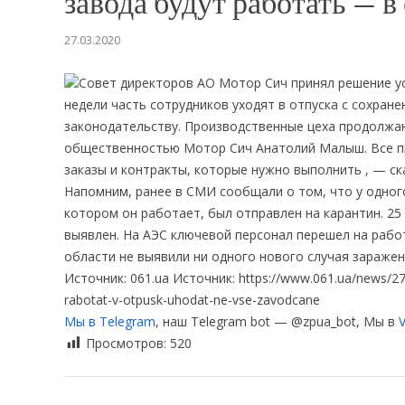
завода будут работать — в
27.03.2020
Совет директоров АО Мотор Сич принял решение у
недели часть сотрудников уходят в отпуска с сохране
законодательству. Производственные цеха продолжаю
общественностью Мотор Сич Анатолий Малыш. Все пр
заказы и контракты, которые нужно выполнить , — ск
Напомним, ранее в СМИ сообщали о том, что у одног
котором он работает, был отправлен на карантин. 25
выявлен. На АЭС ключевой персонал перешел на работ
области не выявили ни одного нового случая зараже
Источник: 061.ua Источник: https://www.061.ua/news/27
rabotat-v-otpusk-uhodat-ne-vse-zavodcane
Мы в Telegram
, наш Telegram bot — @zpua_bot, Мы в
V
Просмотров:
520