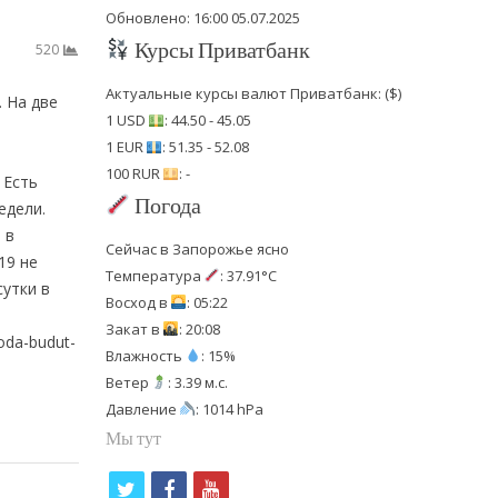
Обновлено: 16:00 05.07.2025
Курсы Приватбанк
520
Актуальные курсы валют Приватбанк: ($)
 На две
1 USD
: 44.50 - 45.05
1 EUR
: 51.35 - 52.08
100 RUR
: -
 Есть
Погода
едели.
 в
Сейчас в Запорожье ясно
19 не
Температура
: 37.91°C
сутки в
Восход в
: 05:22
Закат в
: 20:08
oda-budut-
Влажность
: 15%
Ветер
: 3.39 м.с.
Давление
: 1014 hPa
Мы тут
t
f
y