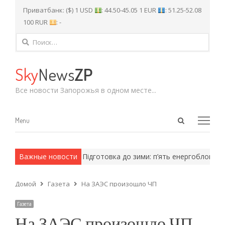
Приватбанк: ($) 1 USD
: 44.50-45.05 1 EUR
: 51.25-52.08
100 RUR
: -
Найти:
Sky
News
ZP
Все новости Запорожья в одном месте...
Open
Menu
Menu
search
panel
армейские методы.
Важные новости
Підготовка до зими: п’ять енергоблоків АЕ
Домой
Газета
На ЗАЭС произошло ЧП
Газета
На ЗАЭС произошло ЧП