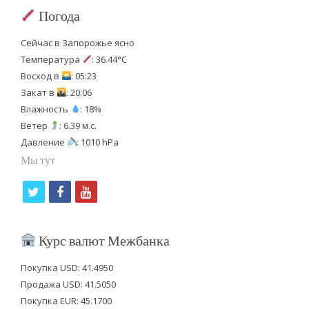
Погода
Сейчас в Запорожье ясно
Температура
: 36.44°C
Восход в
: 05:23
Закат в
: 20:06
Влажность
: 18%
Ветер
: 6.39 м.с.
Давление
: 1010 hPa
Мы тут
t
f
y
w
a
o
i
c
u
Курс валют Межбанка
t
e
t
Покупка USD: 41.4950
t
b
u
Продажа USD: 41.5050
e
o
b
Покупка EUR: 45.1700