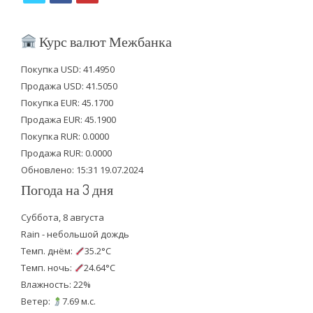
w
a
o
i
c
u
Курс валют Межбанка
t
e
t
Покупка USD: 41.4950
t
b
u
Продажа USD: 41.5050
e
o
b
Покупка EUR: 45.1700
Продажа EUR: 45.1900
r
o
e
Покупка RUR: 0.0000
k
Продажа RUR: 0.0000
Обновлено: 15:31 19.07.2024
Погода на 3 дня
Суббота, 8 августа
Rain - небольшой дождь
Темп. днём:
35.2°C
Темп. ночь:
24.64°C
Влажность: 22%
Ветер:
7.69 м.с.