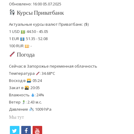
Обновлено: 16:00 05.07.2025
Курсы Приватбанк
Актуальные курсы валют Приватбанк: ($)
1 USD
: 44.50 - 45.05
1 EUR
: 51.35 - 52.08
100 RUR
: -
Погода
Сейчас в Запорожье переменная облачность
Температура
: 34.68°C
Восход в
: 05:24
Закат в
: 20:05
Влажность
: 24%
Ветер
: 2.43 м.с.
Давление
: 1009 hPa
Мы тут
t
f
y