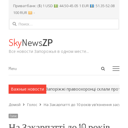
Приватбанк: ($) 1 USD
: 44.50-45.05 1 EUR
: 51.35-52.08
100 RUR
: -
Найти:
Sky
News
ZP
Все новости Запорожья в одном месте...
Open
Menu
Menu
search
panel
рмейские методы.
Важные новости
У Запоріжжі правоохоронці склали протокол 
Домой
Голос
На Закарпатті до 10 років ув’язнення засуди
Голос
На Закарпатті до 10 років