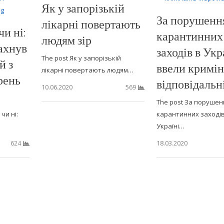
Як у запорізькій
За порушенн
лікарні повертають
и ні:
карантинних
людям зір
ахнув
заходів в Укр
The post Як у запорізькій
й з
ввели кримі
лікарні повертають людям…
рень
відповідальн
10.06.2020
569
The post За порушен
чи ні:
карантинних заходів
Україні…
18.03.2020
624