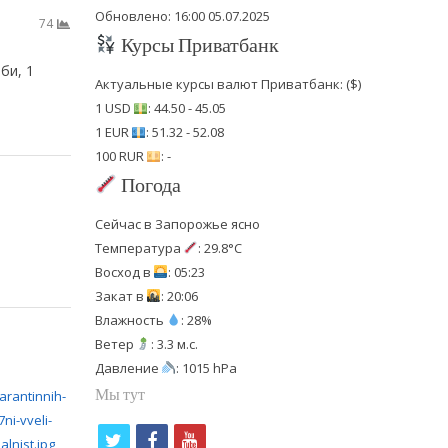
Обновлено: 16:00 05.07.2025
74
Курсы Приватбанк
би, 1
Актуальные курсы валют Приватбанк: ($)
1 USD
: 44.50 - 45.05
1 EUR
: 51.32 - 52.08
100 RUR
: -
Погода
Сейчас в Запорожье ясно
Температура
: 29.8°C
Восход в
: 05:23
Закат в
: 20:06
Влажность
: 28%
Ветер
: 3.3 м.с.
Давление
: 1015 hPa
Мы тут
t
f
y