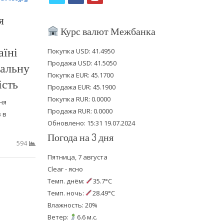
w
a
o
я
i
c
u
Курс валют Межбанка
t
e
t
аїні
Покупка USD: 41.4950
t
b
u
Продажа USD: 41.5050
нальну
e
o
b
Покупка EUR: 45.1700
ість
Продажа EUR: 45.1900
r
o
e
Покупка RUR: 0.0000
ня
k
Продажа RUR: 0.0000
 в
Обновлено: 15:31 19.07.2024
Погода на 3 дня
594
Пятница, 7 августа
Clear - ясно
Темп. днём:
35.7°C
Темп. ночь:
28.49°C
Влажность: 20%
Ветер:
6.6 м.с.