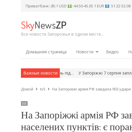
Приватбанк: ($) 1 USD
: 44.50-45.05 1 EUR
: 51.32-52.0
Sky
News
ZP
Все новости Запорожья в одном месте...
Домашняя страница
Новости
Видео
Н
 серпня: спекотний день під…
Важные новости
У Запоріжжі 7 серпня заплановані
Домой
tv5
На Запоріжжі армія РФ завдала 903 удари 
tv5
На Запоріжжі армія РФ зав
населених пунктів: є пора