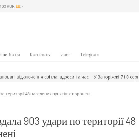
8 100 RUR
: -
аши боты
Контакты
viber
Telegram
 відключення світла: адреси та час
У Запоріжжі 7 і 8 серпня о
по території 48 населених пунктів: є поранені
дала 903 удари по території 48
нені