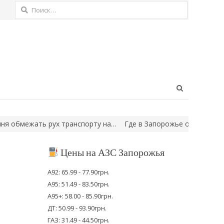
Найти:
Open
search
panel
бмежать рух транспорту на…
Где в Запорожье отключат свет в п
Цены на АЗС Запорожья
А92: 65.99 - 77.90грн.
А95: 51.49 - 83.50грн.
А95+: 58.00 - 85.90грн.
ДТ: 50.99 - 93.90грн.
ГАЗ: 31.49 - 44.50грн.