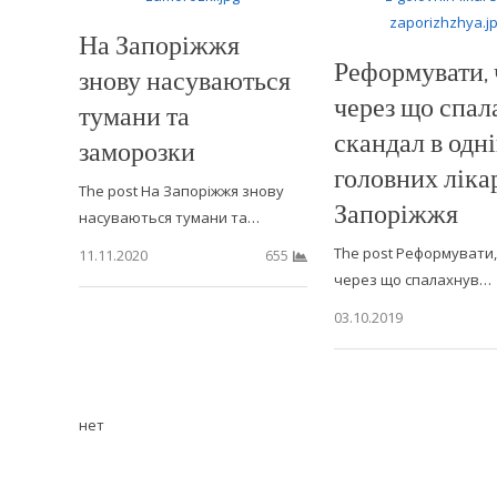
На Запоріжжя
Реформувати, ч
знову насуваються
через що спал
тумани та
скандал в одні
заморозки
головних ліка
The post На Запоріжжя знову
Запоріжжя
насуваються тумани та…
The post Реформувати, 
11.11.2020
655
через що спалахнув…
03.10.2019
нет