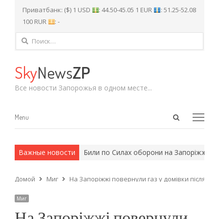
Приватбанк: ($) 1 USD
: 44.50-45.05 1 EUR
: 51.25-52.08
100 RUR
: -
Найти:
Sky
News
ZP
Все новости Запорожья в одном месте...
Open
Menu
Menu
search
panel
 и армейские методы.
Важные новости
Били по Силах оборони на Запоріжжі: ук
Домой
Миг
На Запоріжжі повернули газ у домівки після бу
Миг
На Запоріжжі повернули