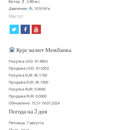
Ветер
: 3.89 м.с.
Давление
: 1010 hPa
Мы тут
t
f
y
w
a
o
i
c
u
Курс валют Межбанка
t
e
t
Покупка USD: 41.4950
t
b
u
Продажа USD: 41.5050
e
o
b
Покупка EUR: 45.1700
Продажа EUR: 45.1900
r
o
e
Покупка RUR: 0.0000
k
Продажа RUR: 0.0000
Обновлено: 15:31 19.07.2024
Погода на 3 дня
Пятница, 7 августа
Clear - ясно