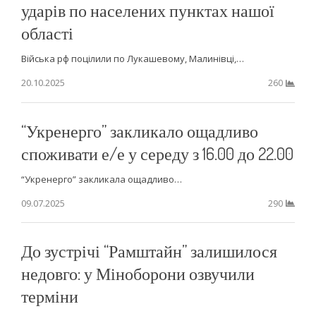
ударів по населених пунктах нашої
області
Війська рф поцілили по Лукашевому, Малинівці,…
20.10.2025
260
“Укренерго” закликало ощадливо
споживати е/е у середу з 16.00 до 22.00
“Укренерго” закликала ощадливо…
09.07.2025
290
До зустрічі “Рамштайн” залишилося
недовго: у Міноборони озвучили
терміни