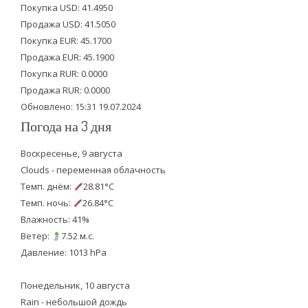
Покупка USD: 41.4950
t
b
u
Продажа USD: 41.5050
e
o
b
Покупка EUR: 45.1700
Продажа EUR: 45.1900
r
o
e
Покупка RUR: 0.0000
k
Продажа RUR: 0.0000
Обновлено: 15:31 19.07.2024
Погода на 3 дня
Воскресенье, 9 августа
Clouds - переменная облачность
Темп. днём:
28.81°C
Темп. ночь:
26.84°C
Влажность: 41%
Ветер:
7.52 м.с.
Давление: 1013 hPa
Понедельник, 10 августа
Rain - небольшой дождь