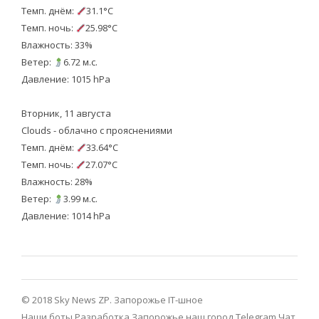
Темп. днём:
31.1°C
Темп. ночь:
25.98°C
Влажность: 33%
Ветер:
6.72 м.с.
Давление: 1015 hPa
Вторник, 11 августа
Clouds - облачно с прояснениями
Темп. днём:
33.64°C
Темп. ночь:
27.07°C
Влажность: 28%
Ветер:
3.99 м.с.
Давление: 1014 hPa
© 2018 Sky News ZP.
Запорожье IT-шное
Наши боты
Разработка
Запорожье наш город Telegram
Чат