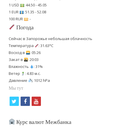
1 USD
: 44.50 - 45.05
1 EUR
: 51.35 - 52.08
100 RUR
: -
Погода
Сейчас в Запорожье небольшая облачность
Температура
: 31.63°C
Восход в
: 05:26
Закат в
: 20:03
Влажность
: 31%
Ветер
: 4.83 м.с.
Давление
: 1012 hPa
Мы тут
t
f
y
w
a
o
i
c
u
Курс валют Межбанка
t
e
t