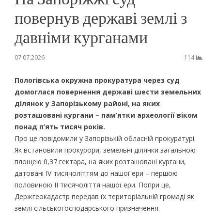
повернув державі землі з
давніми курганами
07.07.2026
114
Пологівська окружна прокуратура через суд
домоглася повернення державі шести земельних
ділянок у Запорізькому районі, на яких
розташовані кургани – пам’ятки археології віком
понад п’ять тисяч років.
Про це повідомили у Запорізькій обласній прокуратурі.
Як встановили прокурори, земельні ділянки загальною
площею 0,37 гектара, на яких розташовані кургани,
датовані IV тисячоліттям до нашої ери – першою
половиною II тисячоліття нашої ери. Попри це,
Держгеокадастр передав їх територіальній громаді як
землі сільськогосподарського призначення.