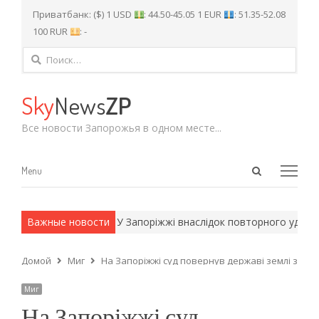
Приватбанк: ($) 1 USD
: 44.50-45.05 1 EUR
: 51.35-52.08
100 RUR
: -
Найти:
Sky
News
ZP
Все новости Запорожья в одном месте...
Open
Menu
Menu
search
panel
 армейские методы.
Важные новости
У Запоріжжі внаслідок повторного удару 
Домой
Миг
На Запоріжжі суд повернув державі землі з да
Миг
На Запоріжжі суд