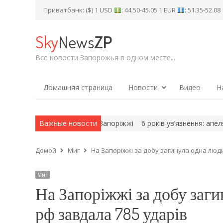
Приватбанк: ($) 1 USD
: 44.50-45.05 1 EUR
: 51.35-52.0
Sky
News
ZP
Все новости Запорожья в одном месте...
Домашняя страница
Новости
Видео
Н
я українських дітей на Запоріжжі
Важные новости
6 років ув’язнення: апеляція 
Домой
Миг
На Запоріжжі за добу загинула одна люд
Миг
На Запоріжжі за добу заги
рф завдала 785 ударів