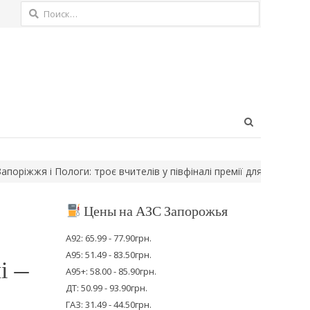
Найти:
Open
search
panel
жя і Пологи: троє вчителів у півфіналі премії для найкращих…
М
Цены на АЗС Запорожья
А92: 65.99 - 77.90грн.
А95: 51.49 - 83.50грн.
і —
А95+: 58.00 - 85.90грн.
ДТ: 50.99 - 93.90грн.
ГАЗ: 31.49 - 44.50грн.