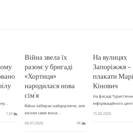
Війна звела їх
На вулицях
кому
разом: у бригаді
Запоріжжя –
овано
«Хортиця»
плакати Марі
рілу
народилася нова
Кінович
сім’я
На фасаді Туристичн
ону…
інформаційного цен
Війна забирає найдорожче, але
інколи саме вона…
15.03.2025
128
06.07.2026
96