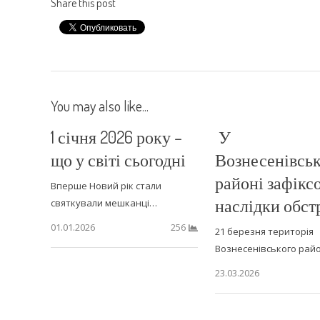
Share this post
You may also like...
1 січня 2026 року –
У
що у світі сьогодні
Вознесенівсь
районі зафікс
Вперше Новий рік стали
наслідки обст
святкували мешканці…
01.01.2026
256
21 березня територія
Вознесенівського рай
23.03.2026