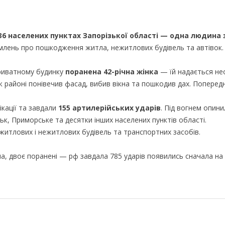
36 населених пунктах Запорізької області — одна людина 
млень про пошкодження житла, нежитлових будівель та автівок.
приватному будинку
поранена 42-річна жінка
— їй надається не
 районі понівечив фасад, вибив вікна та пошкодив дах. Поперед
ікації та завдали
155 артилерійських ударів
. Під вогнем опин
ьк, Приморське та десятки інших населених пунктів області.
итлових і нежитлових будівель та транспортних засобів.
, двоє поранені — рф завдала 785 ударів появились сначала на