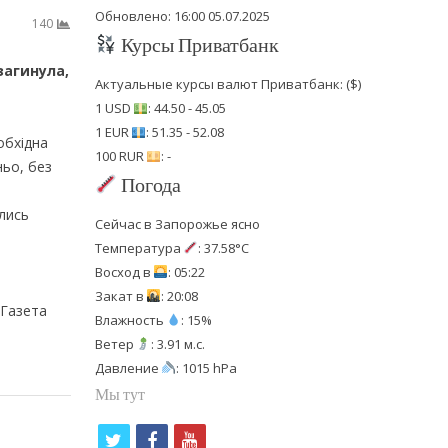
Обновлено: 16:00 05.07.2025
140
Курсы Приватбанк
загинула,
Актуальные курсы валют Приватбанк: ($)
1 USD
: 44.50 - 45.05
1 EUR
: 51.35 - 52.08
обхідна
100 RUR
: -
ньо, без
Погода
ились
Сейчас в Запорожье ясно
Температура
: 37.58°C
Восход в
: 05:22
Закат в
: 20:08
 Газета
Влажность
: 15%
Ветер
: 3.91 м.с.
Давление
: 1015 hPa
Мы тут
t
f
y