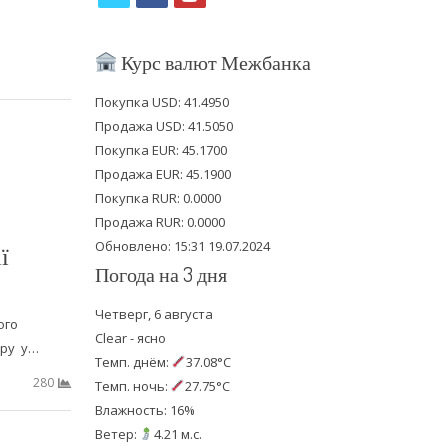
w
a
o
i
c
u
Курс валют Межбанка
t
e
t
Покупка USD: 41.4950
t
b
u
Продажа USD: 41.5050
e
o
b
Покупка EUR: 45.1700
Продажа EUR: 45.1900
r
o
e
Покупка RUR: 0.0000
k
Продажа RUR: 0.0000
Обновлено: 15:31 19.07.2024
ї
Погода на 3 дня
Четверг, 6 августа
ого
Clear - ясно
тру у…
Темп. днём:
37.08°C
280
Темп. ночь:
27.75°C
Влажность: 16%
Ветер:
4.21 м.с.