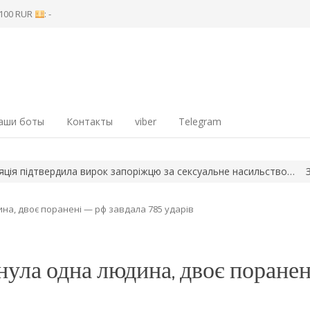
8 100 RUR
: -
аши боты
Контакты
viber
Telegram
підтвердила вирок запоріжцю за сексуальне насильство…
Запоріж
ина, двоє поранені — рф завдала 785 ударів
нула одна людина, двоє поранен