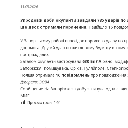
11.05.2026
Упродовж доби окупанти завдали 785 ударів по 
ще двоє отримали поранення.
Надійшло 16 повідо
У Запорізькому районі внаслідок ворожого удару по 
допомога. Другий удар по житловому будинку в тому ж
постраждалих.
Загалом окупанти застосували
630 БпЛА
різної модиф
Запоріжжя, Комишуваха, Оріхів, Гуляйполе, Степногірс
Поліція отримала
16 повідомлень
про пошкодження ж
Джерело: ЗОВА
Сообщение На Запоріжжі за добу загинула одна людина
МИГ.
Просмотров:
140