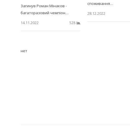
споживання…
Загинув Роман Мінаков -
багаторазовий чемпіон…
28.12.2022
14.11.2022
528
нет