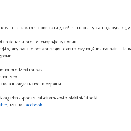
омітєт» намався привітати дітей з інтернату та подарував фу
рі національного телемарафону новин.
рафію, яку раніше розмовсюдив один з окупаційних каналів. На к
ифрами.
упованого Мелітополя.
азав мер.
ей налаштовують проти України.
agarbniki-podaruvali-ditam-zovto-blakitni-futbolki
iber
, Мы на
Facebook