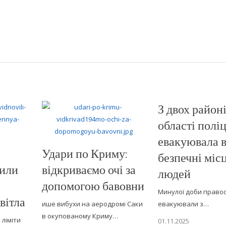
З двох район
області поліц
евакуювала в
Удари по Криму:
безпечні місц
вили
відкриваємо очі за
людей
допомогою бавовни
Минулої доби право
вітла
ише вибухи на аеродромі Саки
евакуювали з…
в окупованому Криму…
 ліміти
01.11.2025