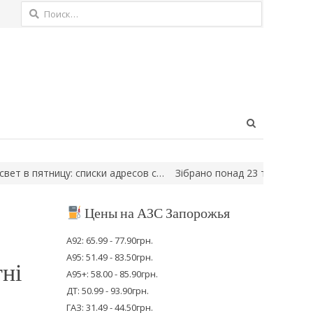
Найти:
Open
search
panel
пятницу: списки адресов с…
Зібрано понад 23 тисяч доларів на 
Цены на АЗС Запорожья
А92: 65.99 - 77.90грн.
А95: 51.49 - 83.50грн.
ні
А95+: 58.00 - 85.90грн.
ДТ: 50.99 - 93.90грн.
ГАЗ: 31.49 - 44.50грн.