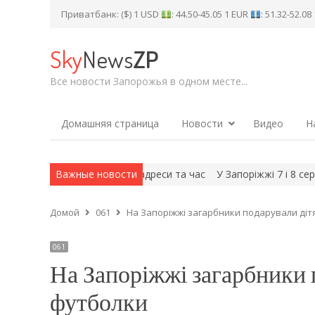
Приватбанк: ($) 1 USD
: 44.50-45.05 1 EUR
: 51.32-52.0
Sky
News
ZP
Все новости Запорожья в одном месте...
Домашняя страница
Новости
Видео
Н
і відключення світла: адреси та час
Важные новости
У Запоріжжі 7 і 8 серпня 
Домой
061
На Запоріжжі загарбники подарували діт
061
На Запоріжжі загарбники 
футболки