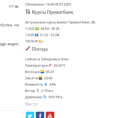
Обновлено: 16:00 05.07.2025
436
Курсы Приватбанк
Актуальные курсы валют Приватбанк: ($)
тболки, на
1 USD
: 44.50 - 45.05
1 EUR
: 51.32 - 52.08
100 RUR
: -
адрі видно
Погода
Сейчас в Запорожье ясно
Температура
: 26.62°C
Восход в
: 05:23
Закат в
: 20:06
Влажность
: 34%
Ветер
: 2.79 м.с.
Давление
: 1015 hPa
Мы тут
t
f
y