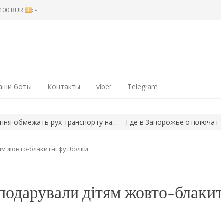
8 100 RUR
: -
аши боты
Контакты
viber
Telegram
обмежать рух транспорту на…
Где в Запорожье отключат свет в 
ям жовто-блакитні футболки
подарували дітям жовто-блакит