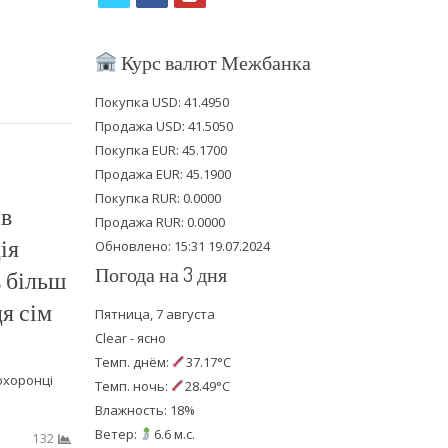
w
a
o
i
c
u
Курс валют Межбанка
t
e
t
Покупка USD: 41.4950
t
b
u
Продажа USD: 41.5050
e
o
b
Покупка EUR: 45.1700
Продажа EUR: 45.1900
r
o
e
Покупка RUR: 0.0000
ів
k
Продажа RUR: 0.0000
ія
Обновлено: 15:31 19.07.2024
Погода на 3 дня
 більш
я сім
Пятница, 7 августа
Clear - ясно
Темп. днём:
37.17°C
охоронці
Темп. ночь:
28.49°C
Влажность: 18%
Ветер:
6.6 м.с.
132