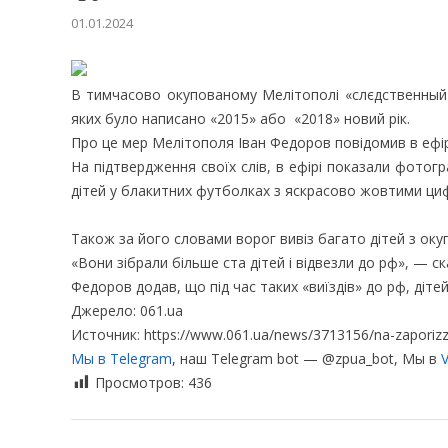
01.01.2024
В тимчасово окупованому Мелітополі «слєдственный к
яких було написано «2015» або «2018» новий рік.
Про це мер Мелітополя Іван Федоров повідомив в ефі
На підтвердження своїх слів, в ефірі показали фотог
дітей у блакитних футболках з яскрасово жовтими ц
Також за його словами ворог вивіз багато дітей з ок
«Вони зібрали більше ста дітей і відвезли до рф», — ск
Федоров додав, що під час таких «виїздів» до рф, діт
Джерело: 061.ua
Источник: https://www.061.ua/news/3713156/na-zaporizzi-z
Мы в Telegram
, наш Telegram bot — @zpua_bot, Мы в
V
Просмотров:
436