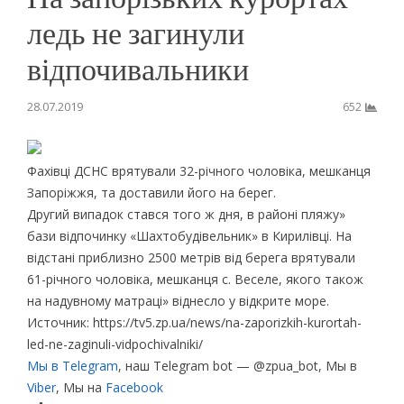
ледь не загинули
відпочивальники
28.07.2019
652
Фахівці ДСНС врятували 32-річного чоловіка, мешканця
Запоріжжя, та доставили його на берег.
Другий випадок стався того ж дня, в районі пляжу»
бази відпочинку «Шахтобудівельник» в Кирилівці. На
відстані приблизно 2500 метрів від берега врятували
61-річного чоловіка, мешканця с. Веселе, якого також
на надувному матраці» віднесло у відкрите море.
Источник: https://tv5.zp.ua/news/na-zaporizkih-kurortah-
led-ne-zaginuli-vidpochivalniki/
Мы в Telegram
, наш Telegram bot — @zpua_bot, Мы в
Viber
, Мы на
Facebook