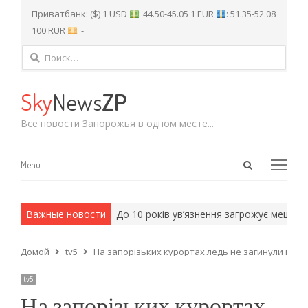
Приватбанк: ($) 1 USD
: 44.50-45.05 1 EUR
: 51.35-52.08
100 RUR
: -
Найти:
Sky
News
ZP
Все новости Запорожья в одном месте...
Open
Menu
Menu
search
panel
и армейские методы.
Важные новости
До 10 років ув’язнення загрожує мешканц
Домой
tv5
На запорізьких курортах ледь не загинули від
tv5
На запорізьких курортах