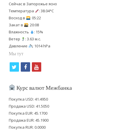
Сейчас в Запорожье ясно
Температура
: 38.04°C
Восход в
: 05:22
Закат в
: 20:08
Влажность
: 15%
Ветер
: 3.63 м.с.
Давление
: 1014 hPa
Мы тут
t
f
y
w
a
o
i
c
u
Курс валют Межбанка
t
e
t
Покупка USD: 41.4950
t
b
u
Продажа USD: 41.5050
e
o
b
Покупка EUR: 45.1700
Продажа EUR: 45.1900
r
o
e
Покупка RUR: 0.0000