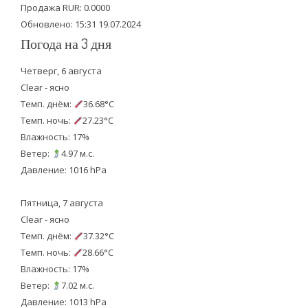
k
Продажа RUR: 0.0000
Обновлено: 15:31 19.07.2024
Погода на 3 дня
Четверг, 6 августа
Clear - ясно
Темп. днём:
36.68°C
Темп. ночь:
27.23°C
Влажность: 17%
Ветер:
4.97 м.с.
Давление: 1016 hPa
Пятница, 7 августа
Clear - ясно
Темп. днём:
37.32°C
Темп. ночь:
28.66°C
Влажность: 17%
Ветер:
7.02 м.с.
Давление: 1013 hPa