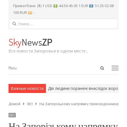
Приватбанк: ($) 1 USD
: 44.50-45.05 1 EUR
: 51.35-52.08
100 RUR
: -
Найти:
Sky
News
ZP
Все новости Запорожья в одном месте...
Open
Menu
Menu
search
panel
и армейские методы.
Важные новости
Дві людини поранені внаслідок ворожих а
Домой
061
На Запорізькому напрямку прикордонники відб
061
На Запорізькому напрямку