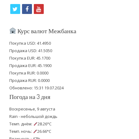
t
f
y
w
a
o
i
c
u
Курс валют Межбанка
t
e
t
Покупка USD: 41.4950
t
b
u
Продажа USD: 41.5050
e
o
b
Покупка EUR: 45.1700
Продажа EUR: 45.1900
r
o
e
Покупка RUR: 0.0000
k
Продажа RUR: 0.0000
Обновлено: 15:31 19.07.2024
Погода на 3 дня
Воскресенье, 9 августа
Rain - небольшой дождь
Темп. днём:
28.26°C
Темп. ночь:
26.66°C
Влажность: 47%