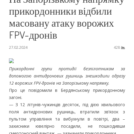
прикордонники відбили
масовану атаку ворожих
FPV-дронів
27.02.2024
428
Прикордонні групи протидії безпілотникам за
допомогою антидронових рушниць знешкодили одразу
12 ворожих FPV-дронів на Запорізькому напрямку.
Про це повідомили в Бердянському прикордонному
загоні.
— З 12 літунів-чужинців десяток, під дією хвильового
поля антидронових рушниць, втратили зв’язок з
пультом управління та вибухнули в повітрі, два –
захисники ювелірно посадили, не пошкодивши
смертоносний вантаж, — зазначили прикордонники.