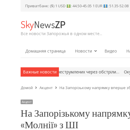
Приватбанк: ($) 1 USD
: 44.50-45.05 1 EUR
: 51.35-52.0
Sky
News
ZP
Все новости Запорожья в одном месте...
Домашняя страница
Новости
Видео
Н
ли 83 тисячі родин, знеструмлених через обстріли…
Важные новости
Окупанти а
Домой
Акцент
На Запорізькому напрямку вперше зби
Акцент
На Запорізькому напрямку
«Молнії» з ШІ