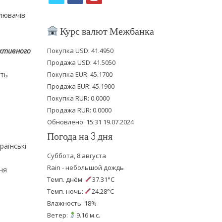
w
a
o
лювачів
i
c
u
Курс валют Межбанка
t
e
t
ективного
Покупка USD: 41.4950
t
b
u
Продажа USD: 41.5050
e
o
b
ять
Покупка EUR: 45.1700
Продажа EUR: 45.1900
r
o
e
Покупка RUR: 0.0000
k
Продажа RUR: 0.0000
Обновлено: 15:31 19.07.2024
Погода на 3 дня
раїнські
Суббота, 8 августа
Rain - небольшой дождь
дня
Темп. днём:
37.31°C
Темп. ночь:
24.28°C
Влажность: 18%
Ветер:
9.16 м.с.