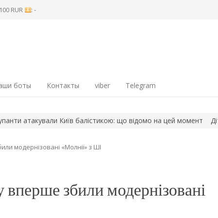
8 100 RUR
: -
аши боты
Контакты
viber
Telegram
такували Київ балістикою: що відомо на цей момент
Діти захи
ли модернізовані «Молнії» з ШІ
 вперше збили модернізовані