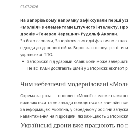
07.07.2026
На Запорізькому напрямку зафіксували перші у
«Молнія» з елементами штучного інтелекту. Про
дронів «Генерал Черешня» Рудольф Акопян.
За його словами, Запоріжжя сьогодні фактично стало о
підходи до дронової війни. Ворог застосовує різні тип
української ППО.
Запоріжжя під ударами КАБів: коли може завершит
Не всі КАБи досягають цілей у Запоріжжі: експерт р
Чим небезпечні модернізовані «Молн
Окрема загроза — оновлені «Молнії» з елементами шт
виявляються та не завжди поводяться як звичайні повіт
За інформацією Акопяна, у середньому росіяни запуска
навантаження на підрозділи, які захищають Запоріжжя 
Українські дрони вже працюють по 