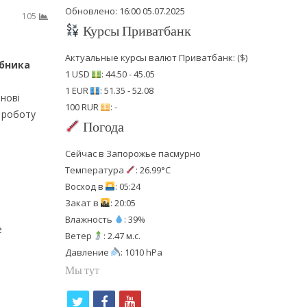
Обновлено: 16:00 05.07.2025
105
Курсы Приватбанк
Актуальные курсы валют Приватбанк: ($)
обника
1 USD
: 44.50 - 45.05
1 EUR
: 51.35 - 52.08
 нові
100 RUR
: -
и роботу
Погода
Сейчас в Запорожье пасмурно
Температура
: 26.99°C
Восход в
: 05:24
Закат в
: 20:05
Влажность
: 39%
е
Ветер
: 2.47 м.с.
Давление
: 1010 hPa
Мы тут
t
f
y