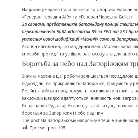
Наприкінці червня Сили безпеки та оборони України в
«Генерал Черешня AIR» та «Генерал Черешня Bullet».
За словами представників батальйону поліції спеціальн
перехоплювачів БпЛА «Посіпаки» 39-го ЗРП та 23-ї бри
ураження нової модифікації «Молнії» саме на Запорізьк
Акопян наголосив, що модернізовані «Молнії» залишаю
способи протидії та успішно застосовують для цього 
Боротьба за небо над Запоріжжям тр
Значна частина цієї роботи залишається невидимою дл
підрозділи, які прикривають Запоріжжя, працюють у ре
Російські війська продовжують посилювати атаки та з
захисники швидко адаптуються, вивчають нові загрози
Як зазначив Рудольф Акопян, у такій ситуації важливі не
бореться за Запоріжжя і небо над ним.
The post На Запорізькому напрямку вперше збили модер
Просмотров:
105