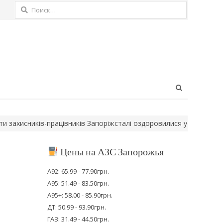
Найти:
Open
search
panel
сників-працівників Запоріжсталі оздоровилися у Карпатах за про
Цены на АЗС Запорожья
А92: 65.99 - 77.90грн.
А95: 51.49 - 83.50грн.
А95+: 58.00 - 85.90грн.
ДТ: 50.99 - 93.90грн.
ГАЗ: 31.49 - 44.50грн.