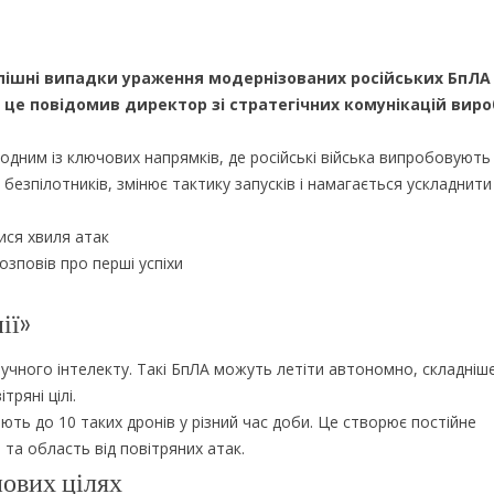
спішні випадки ураження модернізованих російських БпЛА
 це повідомив директор зі стратегічних комунікацій вир
дним із ключових напрямків, де російські війська випробовують
и безпілотників, змінює тактику запусків і намагається ускладнит
ися хвиля атак
озповів про перші успіхи
ії»
учного інтелекту. Такі БпЛА можуть летіти автономно, складніш
ряні цілі.
ють до 10 таких дронів у різний час доби. Це створює постійне
та область від повітряних атак.
нових цілях