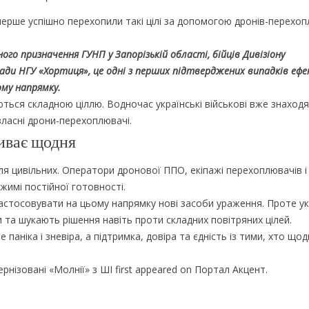
перше успішно перехопили такі цілі за допомогою дронів-перехоп
ого призначення ГУНП у Запорізькій області, бійців Дивізіону
гади НГУ «Хортиця», це одні з перших підтверджених випадків еф
ому напрямку.
ться складною ціллю. Водночас українські військові вже знаход
власні дрони-перехоплювачі.
иває щодня
я цивільних. Оператори дронової ППО, екіпажі перехоплювачів і
жимі постійної готовності.
астосовувати на цьому напрямку нові засоби ураження. Проте ук
 та шукають рішення навіть проти складних повітряних цілей.
 паніка і зневіра, а підтримка, довіра та єдність із тими, хто що
нізовані «Молнії» з ШІ first appeared on Портал Акцент.