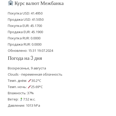
i
c
u
Курс валют Межбанка
t
e
t
Покупка USD: 41.4950
t
b
u
Продажа USD: 41.5050
e
o
b
Покупка EUR: 45.1700
Продажа EUR: 45.1900
r
o
e
Покупка RUR: 0.0000
k
Продажа RUR: 0.0000
Обновлено: 15:31 19.07.2024
Погода на 3 дня
Воскресенье, 9 августа
Clouds - переменная облачность
Темп. днём:
30.2°C
Темп. ночь:
25.69°C
Влажность: 37%
Ветер:
7.52 м.с.
Давление: 1013 hPa