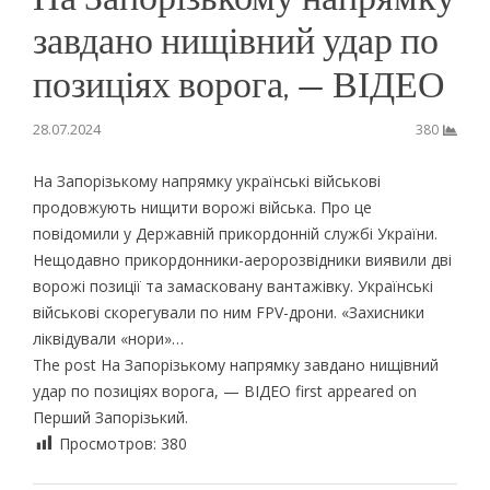
завдано нищівний удар по
позиціях ворога, — ВІДЕО
28.07.2024
380
На Запорізькому напрямку українські військові
продовжують нищити ворожі війська. Про це
повідомили у Державній прикордонній службі України.
Нещодавно прикордонники-аеророзвідники виявили дві
ворожі позиції та замасковану вантажівку. Українські
військові скорегували по ним FPV-дрони. «Захисники
ліквідували «нори»…
The post На Запорізькому напрямку завдано нищівний
удар по позиціях ворога, — ВІДЕО first appeared on
Перший Запорiзький.
Просмотров:
380