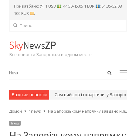
Приватбанк: ($) 1 USD
: 44.50-45.05 1 EUR
: 51.35-52.08
100 RUR
: -
Найти:
Sky
News
ZP
Все новости Запорожья в одном месте...
Open
Menu
Menu
search
panel
х и армейские методы.
Важные новости
Сам вийшов із квартири: у Запоріжжі з
Домой
1news
На Запорізькому напрямку завдано нищівний
1news
На Запорізькому напрямку