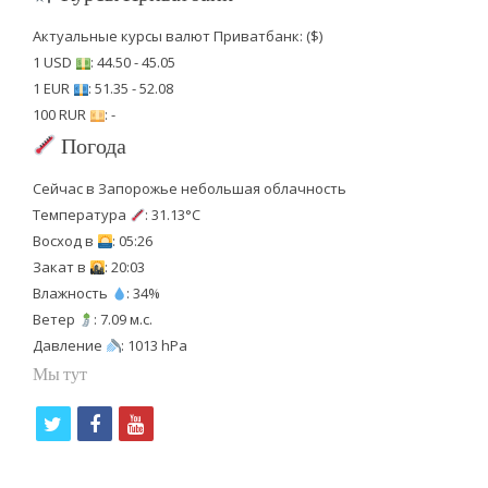
Актуальные курсы валют Приватбанк: ($)
1 USD
: 44.50 - 45.05
1 EUR
: 51.35 - 52.08
100 RUR
: -
Погода
Сейчас в Запорожье небольшая облачность
Температура
: 31.13°C
Восход в
: 05:26
Закат в
: 20:03
Влажность
: 34%
Ветер
: 7.09 м.с.
Давление
: 1013 hPa
Мы тут
t
f
y
w
a
o