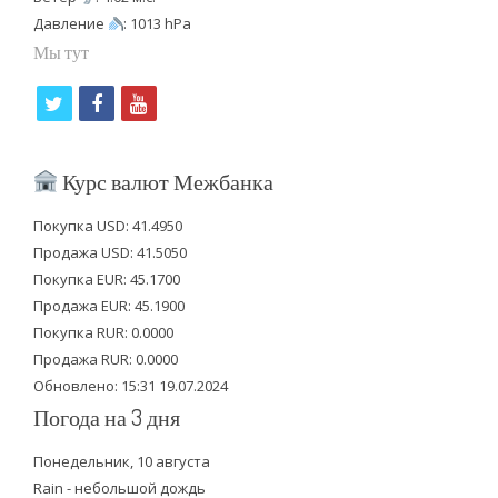
Давление
: 1013 hPa
Мы тут
t
f
y
w
a
o
i
c
u
Курс валют Межбанка
t
e
t
Покупка USD: 41.4950
t
b
u
Продажа USD: 41.5050
e
o
b
Покупка EUR: 45.1700
Продажа EUR: 45.1900
r
o
e
Покупка RUR: 0.0000
k
Продажа RUR: 0.0000
Обновлено: 15:31 19.07.2024
Погода на 3 дня
Понедельник, 10 августа
Rain - небольшой дождь