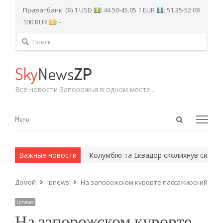
Приватбанк: ($) 1 USD
: 44.50-45.05 1 EUR
: 51.35-52.08
100 RUR
: -
Найти:
Sky
News
ZP
Все новости Запорожья в одном месте...
Open
Menu
Menu
search
panel
 и армейские методы.
Важные новости
Колумбію та Еквадор сколихнув сильний
Домой
ipnews
На запорожском курорте пассажирский авт
ipnews
На запорожском курорте