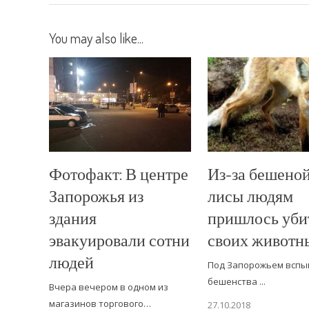
You may also like...
Фотофакт: В центре
Из-за бешено
Запорожья из
лисы людям
здания
пришлось уби
эвакуировали сотни
своих животн
людей
Под Запорожьем всп
бешенства ...
Вчера вечером в одном из
магазинов торгового…
27.10.2018