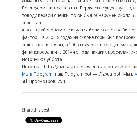
дома по ул. Степанянца, 2 движется по 10-20 см в год
По информации эксперта в Бердянске существуют две
поводу первой ячейки, то он был обнаружен около 30
перестал.
А вот в районе Азмол ситуация более опасная. Экспе
фактор – в 2000-х годах на склоне горы был построе
целостности почвы, в 2005 году был возведен металл
финансирования, с 2014-го года никаких профилактич
Источник: Суббота
Источник: http://gazeta.zp.ua/news/na-zaporozhskom-
Мы в Telegram
, наш Telegram bot — @zpua_bot, Мы в
V
Просмотров:
754
Share this post