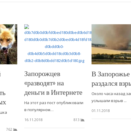
Запорожцев
й
В Запорожье
«разводят» на
раздался взр
деньги в Интернете
ть
Около часа назад з
ых
услышали взрыв ...
На этот раз пост опубликовали
в популярном…
01.11.2018
ышка
16.11.2018
813
762