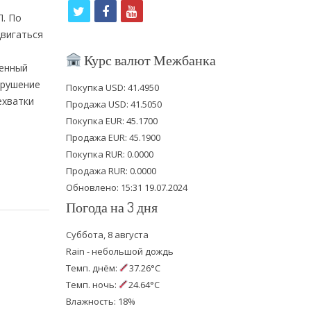
t
f
y
Л. По
w
a
o
двигаться
i
c
u
Курс валют Межбанка
генный
t
e
t
арушение
Покупка USD: 41.4950
t
b
u
ехватки
Продажа USD: 41.5050
e
o
b
Покупка EUR: 45.1700
Продажа EUR: 45.1900
r
o
e
Покупка RUR: 0.0000
k
Продажа RUR: 0.0000
Обновлено: 15:31 19.07.2024
Погода на 3 дня
Суббота, 8 августа
Rain - небольшой дождь
Темп. днём:
37.26°C
Темп. ночь:
24.64°C
Влажность: 18%