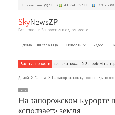
Приватбанк: ($) 1 USD
: 44.50-45.05 1 EUR
: 51.35-52.0
Sky
News
ZP
Все новости Запорожья в одном месте...
Домашняя страница
Новости
Видео
Н
Т Запорізької області заявили про…
Важные новости
У Запоріжжі на території м
Домой
Газета
На запорожском курорте под многоэ
Газета
На запорожском курорте
«сползает» земля