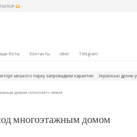
8 100 RUR
: -
аши боты
Контакты
viber
Telegram
іського парку запровадили карантин
Українські дрони уразили 
тажным домом «сползает» земля
 под многоэтажным домом