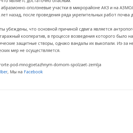
, что являетс достаточно опасным.
 абразионно-оползневые участки в микрорайоне АКЗ и на АЗМО
 лет назад, после проведения ряда укрепительных работ почва 
рты убеждены, что основной причиной сдвига является антропо
н гаражный кооператив, в процессе возведения которого было н
ические защитные створы, однако вандалы их выкопали. Из-за н
еских мер не осуществляется.
kurorte-pod-mnogoetazhnym-domom-spolzaet-zemlja
iber
, Мы на
Facebook