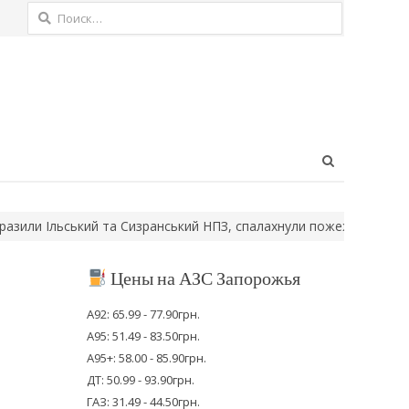
Найти:
Open
search
panel
Ільський та Сизранський НПЗ, спалахнули пожежі
Мільйон гривен
Цены на АЗС Запорожья
А92: 65.99 - 77.90грн.
А95: 51.49 - 83.50грн.
А95+: 58.00 - 85.90грн.
ДТ: 50.99 - 93.90грн.
ГАЗ: 31.49 - 44.50грн.