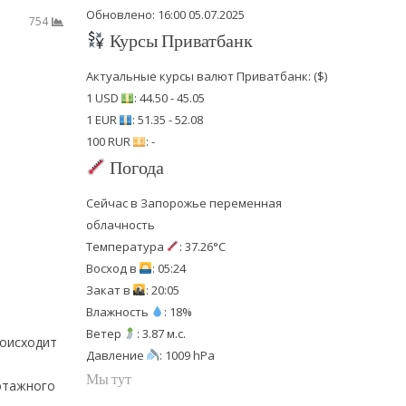
Обновлено: 16:00 05.07.2025
754
Курсы Приватбанк
Актуальные курсы валют Приватбанк: ($)
1 USD
: 44.50 - 45.05
1 EUR
: 51.35 - 52.08
100 RUR
: -
Погода
Сейчас в Запорожье переменная
облачность
Температура
: 37.26°C
Восход в
: 05:24
Закат в
: 20:05
Влажность
: 18%
Ветер
: 3.87 м.с.
роисходит
Давление
: 1009 hPa
Мы тут
оэтажного