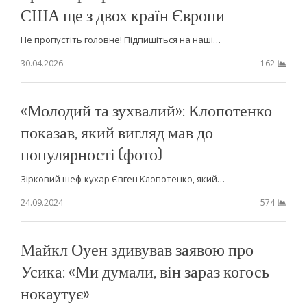
США ще з двох країн Європи
Не пропустіть головне! Підпишіться на наші…
30.04.2026
162
«Молодий та зухвалий»: Клопотенко
показав, який вигляд мав до
популярності (фото)
Зірковий шеф-кухар Євген Клопотенко, який…
24.09.2024
574
Майкл Оуен здивував заявою про
Усика: «Ми думали, він зараз когось
нокаутує»