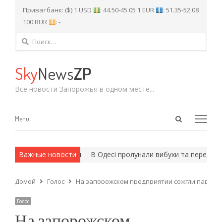
Приватбанк: ($) 1 USD
: 44.50-45.05 1 EUR
: 51.35-52.08
100 RUR
: -
Найти:
Sky
News
ZP
Все новости Запорожья в одном месте...
Open
Menu
Menu
search
panel
х и армейские методы.
Важные новости
В Одесі пролунали вибухи та перебої зі 
Домой
Голос
На запорожском предприятии сожгли партию
Голос
На запорожском