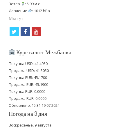
Ветер
: 5.99 м.с.
Давление
: 1012 hPa
Мы тут
t
f
y
w
a
o
i
c
u
Курс валют Межбанка
t
e
t
Покупка USD: 41.4950
t
b
u
Продажа USD: 41.5050
e
o
b
Покупка EUR: 45.1700
Продажа EUR: 45.1900
r
o
e
Покупка RUR: 0.0000
k
Продажа RUR: 0.0000
Обновлено: 15:31 19.07.2024
Погода на 3 дня
Воскресенье, 9 августа