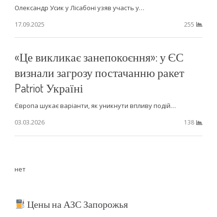
Олександр Усик у Лісабоні узяв участь у…
17.09.2025
255
«Це викликає занепокоєння»: у ЄС
визнали загрозу постачанню ракет
Patriot Україні
Європа шукає варіанти, як уникнути впливу подій…
03.03.2026
138
нет
Цены на АЗС Запорожья