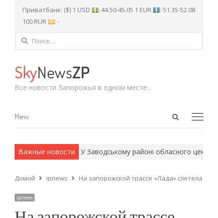
Приватбанк: ($) 1 USD
: 44.50-45.05 1 EUR
: 51.35-52.08
100 RUR
: -
Найти:
Sky
News
ZP
Все новости Запорожья в одном месте...
Open
Menu
Menu
search
panel
и армейские методы.
Важные новости
У Заводському районі обласного центру п
Домой
ipnews
На запорожской трассе «Лада» слетела в кю
ipnews
На запорожской трассе