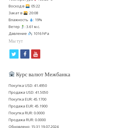
Восход в
: 05:22
Закат в
: 20:08
Влажность
: 19%
Ветер
: 3.61 м.с.
Давление
: 1016 hPa
Мы тут
t
f
y
w
a
o
i
c
u
Курс валют Межбанка
t
e
t
Покупка USD: 41.4950
t
b
u
Продажа USD: 41.5050
e
o
b
Покупка EUR: 45.1700
Продажа EUR: 45.1900
r
o
e
Покупка RUR: 0.0000
k
Продажа RUR: 0.0000
Обновлено: 15:31 19.07.2024