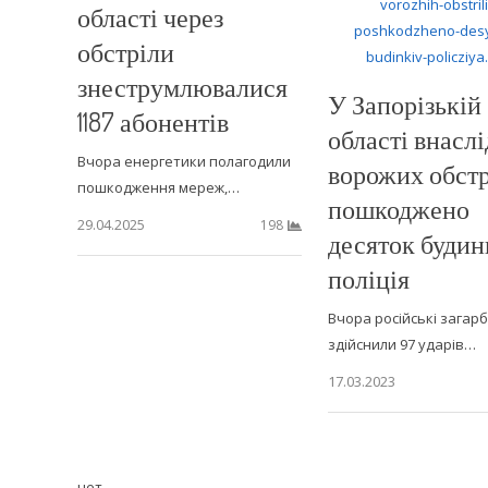
області через
обстріли
знеструмлювалися
У Запорізькій
1187 абонентів
області внасл
Вчора енергетики полагодили
ворожих обстр
пошкодження мереж,…
пошкоджено
29.04.2025
198
десяток будин
поліція
Вчора російські загар
здійснили 97 ударів…
17.03.2023
нет