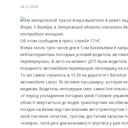
04.12.2018
Вчера, 3 декабря, в Запорожской области спасатели 
пострадала женщина.
Об этом сообщили в пресс-службе ГСЧС.
Вчера около трех часов дня в 5 км Васильевки в на
неблагоприятных погодных условий водитель автомоб
перевернулась. В авто на момент ДТП были водитель
пожарного автомобиля перевернули легковушку на ко
То же самое случилось в 15:30 на дороге пгт Весело
автомобиле Lanos 76-летнюю пассажирку, которая не
медикам. Водитель легковушки смог самостоятельно 
«У період ускладнення погодних умов Головне управлін
області звертається до водіїв транспортних засобів в
поїздок на великі відстані власним автотранспортом 
засіб сніговою лопатою, тросом, достатнім запасом п
телефон, теплі речі для можливості зігрітися у разі п