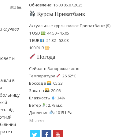
Обновлено: 16:00 05.07.2025
802
Курсы Приватбанк
Актуальные курсы валют Приватбанк: ($)
з случаев
1 USD
: 44.50 - 45.05
1 EUR
: 51.32 - 52.08
100 RUR
: -
Погода
кювет и
Сейчас в Запорожье ясно
Температура
: 26.62°C
нашли в
Восход в
: 05:23
и
Закат в
: 20:06
больницу.
Влажность
: 34%
ькій
Ветер
: 2.79 м.с.
есь від
Давление
: 1015 hPa
ортний
Мы тут
обільний
оритет
t
f
y