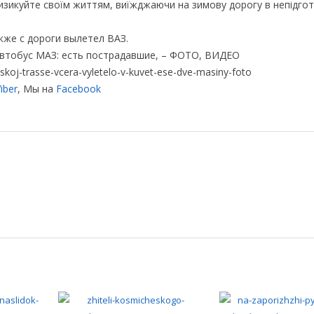
изикуйте своїм життям, виїжджаючи на зимову дорогу в непідго
кже с дороги вылетел ВАЗ.
автобус МАЗ: есть пострадавшие, – ФОТО, ВИДЕО
oj-trasse-vcera-vyletelo-v-kuvet-ese-dve-masiny-foto
iber
, Мы на
Facebook