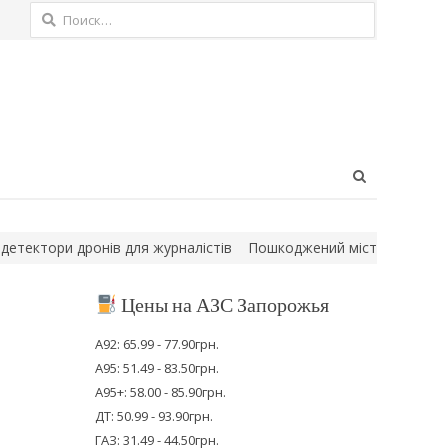
Найти:
Open
search
panel
ори дронів для журналістів
Пошкоджений міст став пасткою: бі
Цены на АЗС Запорожья
А92: 65.99 - 77.90грн.
А95: 51.49 - 83.50грн.
А95+: 58.00 - 85.90грн.
ДТ: 50.99 - 93.90грн.
ГАЗ: 31.49 - 44.50грн.