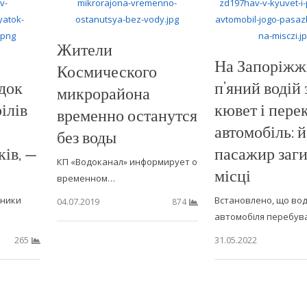
Жители
На Запоріжж
Космического
ідок
п’яний водій з
микрорайона
ілів
кювет і пере
временно останутся
автомобіль: 
без воды
ків, —
пасажир заги
КП «Водоканал» информирует о
місці
временном…
бники
Встановлено, що вод
04.07.2019
874
автомобіля перебув
31.05.2022
265