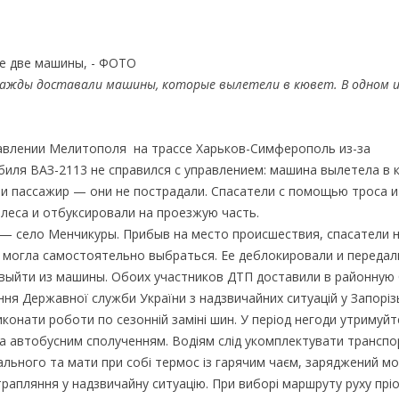
дважды доставали машины, которые вылетели в кювет. В одном и
правлении Мелитополя на трассе Харьков-Симферополь из-за
иля ВАЗ-2113 не справился с управлением: машина вылетела в 
 и пассажир — они не пострадали. Спасатели с помощью троса и
леса и отбуксировали на проезжую часть.
е — село Менчикуры. Прибыв на место происшествия, спасатели 
 могла самостоятельно выбраться. Ее деблокировали и передал
выйти из машины. Обоих участников ДТП доставили в районную 
ня Державної служби України з надзвичайних ситуацій у Запоріз
иконати роботи по сезонній заміні шин. У період негоди утримуйт
та автобусним сполученням. Водіям слід укомплектувати трансп
ального та мати при собі термос із гарячим чаєм, заряджений м
отрапляння у надзвичайну ситуацію. При виборі маршруту руху прі