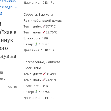
Давление: 1013 hPa
Суббота, 8 августа
Rain - небольшой дождь
і
Темп. днём:
37.7°C
’їхав в
Темп. ночь:
23.76°C
кинув
Влажность: 18%
Ветер:
7.88 м.с.
його
Давление: 1010 hPa
нув на
Воскресенье, 9 августа
Clear - ясно
ій
Темп. днём:
31.49°C
ав у…
Темп. ночь:
24.95°C
Влажность: 35%
580
Ветер:
7.37 м.с.
Давление: 1014 hPa