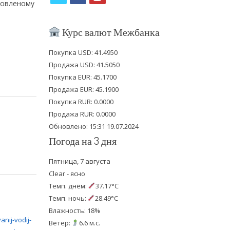
товленому
w
a
o
i
c
u
Курс валют Межбанка
t
e
t
Покупка USD: 41.4950
t
b
u
Продажа USD: 41.5050
e
o
b
Покупка EUR: 45.1700
Продажа EUR: 45.1900
r
o
e
Покупка RUR: 0.0000
k
Продажа RUR: 0.0000
Обновлено: 15:31 19.07.2024
Погода на 3 дня
Пятница, 7 августа
Clear - ясно
Темп. днём:
37.17°C
Темп. ночь:
28.49°C
Влажность: 18%
Ветер:
6.6 м.с.