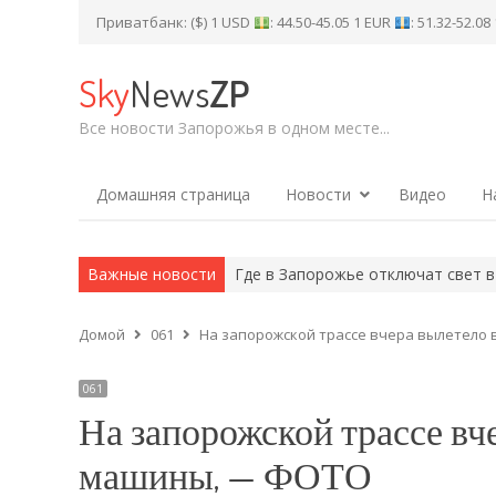
Приватбанк: ($) 1 USD
: 44.50-45.05 1 EUR
: 51.32-52.0
Sky
News
ZP
Все новости Запорожья в одном месте...
Домашняя страница
Новости
Видео
Н
ть рух транспорту на…
Важные новости
Где в Запорожье отключат свет в пятниц
Домой
061
На запорожской трассе вчера вылетело
061
На запорожской трассе вч
машины, — ФОТО