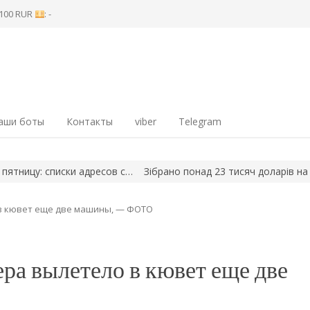
8 100 RUR
: -
аши боты
Контакты
viber
Telegram
у: списки адресов с…
Зібрано понад 23 тисяч доларів на детект
 в кювет еще две машины, — ФОТО
ера вылетело в кювет еще две