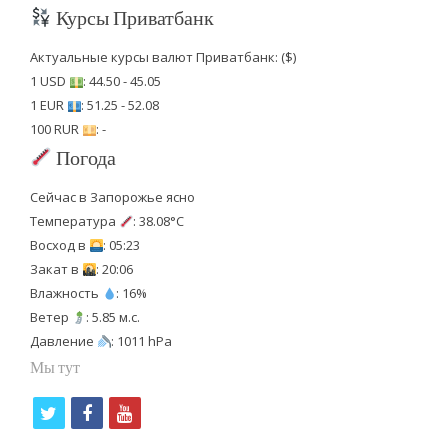
Курсы Приватбанк
Актуальные курсы валют Приватбанк: ($)
1 USD
: 44.50 - 45.05
1 EUR
: 51.25 - 52.08
100 RUR
: -
Погода
Сейчас в Запорожье ясно
Температура
: 38.08°C
Восход в
: 05:23
Закат в
: 20:06
Влажность
: 16%
Ветер
: 5.85 м.с.
Давление
: 1011 hPa
Мы тут
t
f
y
w
a
o