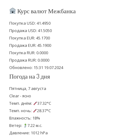
i
c
u
Курс валют Межбанка
t
e
t
Покупка USD: 41.4950
t
b
u
Продажа USD: 41.5050
e
o
b
Покупка EUR: 45.1700
Продажа EUR: 45.1900
r
o
e
Покупка RUR: 0.0000
k
Продажа RUR: 0.0000
Обновлено: 15:31 19.07.2024
Погода на 3 дня
Пятница, 7 августа
Clear - ясно
Темп. днём:
37.32°C
Темп. ночь:
28.37°C
Влажность: 18%
Ветер:
7.22 м.с.
Давление: 1012 hPa