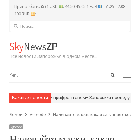
Приватбанк: ($) 1 USD
: 44.50-45.05 1 EUR
: 51.25-52.08
100 RUR
: -
Найти:
Sky
News
ZP
Все новости Запорожья в одном месте...
Open
Menu
Menu
search
panel
армейские методы.
Важные новости
У прифронтовому Запоріжжі проведуть етно
Домой
Vgorode
Надевайте маски: какая ситуация с корон
Vgorode
Надевайте маски: какая