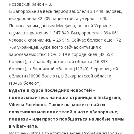
Розовский район – 3.
В Запорожье за весь период заболели 34 449 человек,
выздоровели 32 209 пациентов, а умерли – 728.
По последним данным Минфина, во всей Украине
случаев заражения 1 347 849. Выздоровели 1 394 061
человек, скончались – 26 919. Сейчас болеют еще 172
769 украинцев. Хуже всего сейчас ситуация с
заболеваемостью COVID-19 в городе Киев (42 558
болеют), в Ивано-Франковской области (16 333
болеют), в Винницкой области (11240), Черновицкой
области (10900 болеют), в Закарпатской области
(10406 болеют).
Будьте в курсе последних новостей –
подписывайтесь на наши страницы в Instagram,
Viber и Facebook. Также вы можете найти
попутчиков или водителей в чате «Запорожье,
подвези» или просто пообщаться на любые темы
в Viber–чате.
Источник: https://zp.vgorode.ua/news/sobytyia/a1154078-