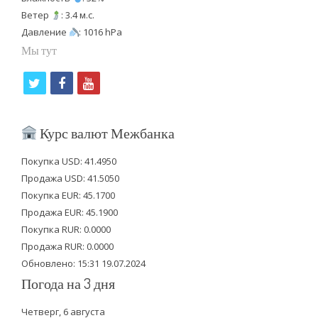
Ветер
: 3.4 м.с.
Давление
: 1016 hPa
Мы тут
t
f
y
w
a
o
i
c
u
Курс валют Межбанка
t
e
t
Покупка USD: 41.4950
t
b
u
Продажа USD: 41.5050
e
o
b
Покупка EUR: 45.1700
Продажа EUR: 45.1900
r
o
e
Покупка RUR: 0.0000
k
Продажа RUR: 0.0000
Обновлено: 15:31 19.07.2024
Погода на 3 дня
Четверг, 6 августа