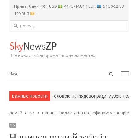
Приватбанк: ($) 1 USD
: 44.45-44.84 1 EUR
: 51.30-52.08
100 RUR
: -
Найти:
Sky
News
ZP
Все новости Запорожья в одном месте...
Open
Menu
Menu
search
panel
и армейские методы.
Важные новости
Головою наглядової ради Музею Голодо
Домой
tv5
Напився води й утік із телефоном: у Запоріжжі 
tv5
Напився води й утік із