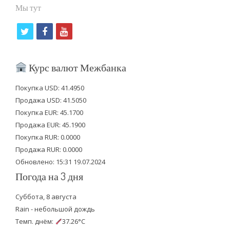
Мы тут
t
f
y
w
a
o
i
c
u
Курс валют Межбанка
t
e
t
Покупка USD: 41.4950
t
b
u
Продажа USD: 41.5050
e
o
b
Покупка EUR: 45.1700
Продажа EUR: 45.1900
r
o
e
Покупка RUR: 0.0000
k
Продажа RUR: 0.0000
Обновлено: 15:31 19.07.2024
Погода на 3 дня
Суббота, 8 августа
Rain - небольшой дождь
Темп. днём:
37.26°C