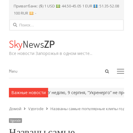
Приватбанк: ($) 1 USD
: 44.50-45.05 1 EUR
: 51.35-52.08
100 RUR
: -
Найти:
Sky
News
ZP
Все новости Запорожья в одном месте...
Open
Menu
Menu
search
panel
 армейские методы.
Важные новости
У неділю, 9 серпня, “Укренерго” не прогнозу
Домой
Vgorode
Названы самые популярные клипы года в 
Vgorode
Названы самые