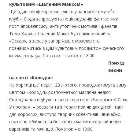
культовим «Шаленим Максом»
Ще один кінофечір влаштують у запорізькому «Ґік-
клубі». Сюди запрошують поціновувачів фантастики,
пост-апокаліпсису, антиутопічних мотивів і фанатів
Тома Харді. «Шалений Макс» був намінований на
«Оскар», а зараз у запоріжців є можливість
познайомитись з цим культовим продуктом сучасного
кінематографа. Початок – також о 18:00.
Прихід
весни
на святі «Колодія»
На Хортиці цієї неділі, 23 лютого, проводжатимуть зиму.
Святом «Колодія» розпочнеться масляна неділя.
Святкування відбудеться на території «Запорізької Січі».
У програмі – розваги та інтерактиви як для дітей, так і
для дорослих, виступи творчих колективів. Звичайно,
свято не обійдеться без своїх смачних «хедлайнерів» —
вареників та млинців. Початок – о 10:00.