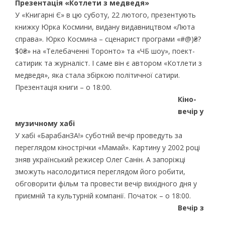
Презентація «Котлети з медведя»
У «Книгарні Є» в цю суботу, 22 лютого, презентують
книжку Юрка Космини, видану видавництвом «Люта
справа». Юрко Космина – сценарист програми «#@)₴?
$0₴» на «Телебаченні Торонто» та «ЧБ шоу», поект-
сатирик та журналіст. І саме він є автором «Котлети з
медведя», яка стала збіркою політичної сатири.
Презентація книги – о 18:00.
Кіно-
вечір у
музичному хабі
У хабі «БарабанЗА!» суботній вечір проведуть за
переглядом кінострічки «Мамай». Картину у 2002 році
зняв український режисер Олег Санін. А запоріжці
зможуть насолодитися переглядом його робити,
обговорити фільм та провести вечір вихідного дня у
приємній та культурній компанії. Початок – о 18:00.
Вечір з