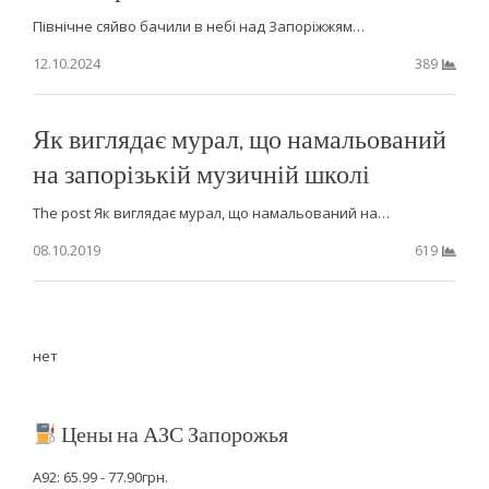
Північне сяйво бачили в небі над Запоріжжям…
12.10.2024
389
Як виглядає мурал, що намальований
на запорізькій музичній школі
The post Як виглядає мурал, що намальований на…
08.10.2019
619
нет
Цены на АЗС Запорожья
А92: 65.99 - 77.90грн.