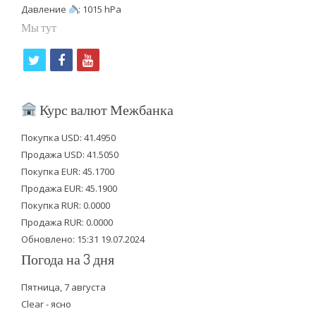
Давление
: 1015 hPa
Мы тут
t
f
y
w
a
o
i
c
u
Курс валют Межбанка
t
e
t
Покупка USD: 41.4950
t
b
u
Продажа USD: 41.5050
e
o
b
Покупка EUR: 45.1700
Продажа EUR: 45.1900
r
o
e
Покупка RUR: 0.0000
k
Продажа RUR: 0.0000
Обновлено: 15:31 19.07.2024
Погода на 3 дня
Пятница, 7 августа
Clear - ясно