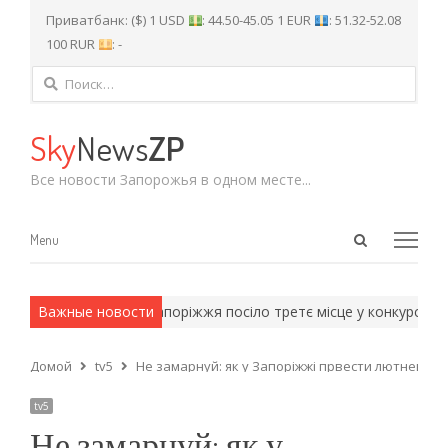
Приватбанк: ($) 1 USD
: 44.50-45.05 1 EUR
: 51.32-52.08
100 RUR
: -
Найти:
Sky
News
ZP
Все новости Запорожья в одном месте...
Open
Menu
Menu
search
panel
рмейские методы.
Важные новости
Запоріжжя посіло третє місце у конкурсі «М
Домой
tv5
Не замарнуй: як у Запоріжжі првести лютневі ви
tv5
Не замарнуй: як у