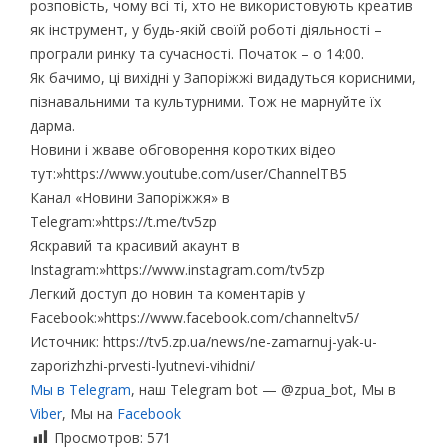
розповість, чому всі ті, хто не використовують креатив
як інструмент, у будь-якій своїй роботі діяльності –
програли ринку та сучасності. Початок – о 14:00.
Як бачимо, ці вихідні у Запоріжжі видадуться корисними,
пізнавальними та культурними. Тож не марнуйте їх
дарма.
Новини і жваве обговорення коротких відео
тут:»https://www.youtube.com/user/ChannelTB5
Канал «Новини Запоріжжя» в
Telegram:»https://t.me/tv5zp
Яскравий та красивий акаунт в
Instagram:»https://www.instagram.com/tv5zp
Легкий доступ до новин та коментарів у
Facebook:»https://www.facebook.com/channeltv5/
Источник: https://tv5.zp.ua/news/ne-zamarnuj-yak-u-
zaporizhzhi-prvesti-lyutnevi-vihidni/
Мы в Telegram
, наш Telegram bot — @zpua_bot, Мы в
Viber
, Мы на
Facebook
Просмотров:
571