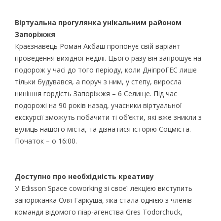
Віртуальна прогулянка унікальним районом
Запоріжжя
Краєзнавець Роман Акбаш пропонує свій варіант
проведення вихідної неділі. Цього разу він запрошує на
подорож у часі до того періоду, коли ДніпроГЕС лише
тільки будувався, а поруч з ним, у степу, виросла
нинішня гордість Запоріжжя – 6 Селище. Під час
подорожі на 90 років назад, учасники віртуальної
екскурсії зможуть побачити ті об’єкти, які вже зникли з
вулиць нашого міста, та дізнатися історію Соцміста.
Початок – о 16:00.
Доступно про необхідність креативу
У Edisson Space coworking зі своєї лекцією виступить
запоріжанка Оля Гаркуша, яка стала однією з членів
команди відомого піар-агенства Gres Todorchuck,