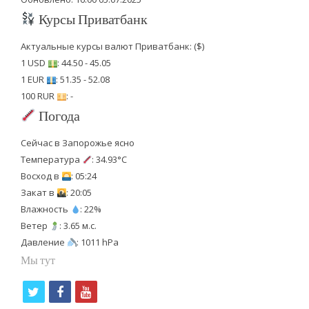
Курсы Приватбанк
Актуальные курсы валют Приватбанк: ($)
1 USD
: 44.50 - 45.05
1 EUR
: 51.35 - 52.08
100 RUR
: -
Погода
Сейчас в Запорожье ясно
Температура
: 34.93°C
Восход в
: 05:24
Закат в
: 20:05
Влажность
: 22%
Ветер
: 3.65 м.с.
Давление
: 1011 hPa
Мы тут
t
f
y