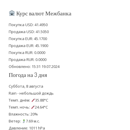
w
a
o
i
c
u
Курс валют Межбанка
t
e
t
Покупка USD: 41.4950
t
b
u
Продажа USD: 41.5050
e
o
b
Покупка EUR: 45.1700
Продажа EUR: 45.1900
r
o
e
Покупка RUR: 0.0000
k
Продажа RUR: 0.0000
Обновлено: 15:31 19.07.2024
Погода на 3 дня
Суббота, 8 августа
Rain - небольшой дождь
Темп. днём:
35.88°C
Темп. ночь:
24.64°C
Влажность: 20%
Ветер:
7.69 м.с.
Давление: 1011 hPa