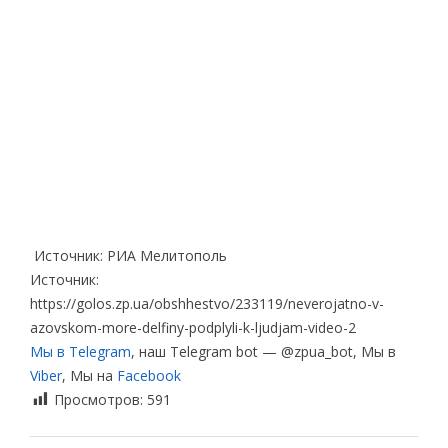
Источник: РИА Мелитополь
Источник:
https://golos.zp.ua/obshhestvo/233119/neverojatno-v-
azovskom-more-delfiny-podplyli-k-ljudjam-video-2
Мы в Telegram
, наш Telegram bot — @zpua_bot, Мы в
Viber
, Мы на
Facebook
Просмотров:
591