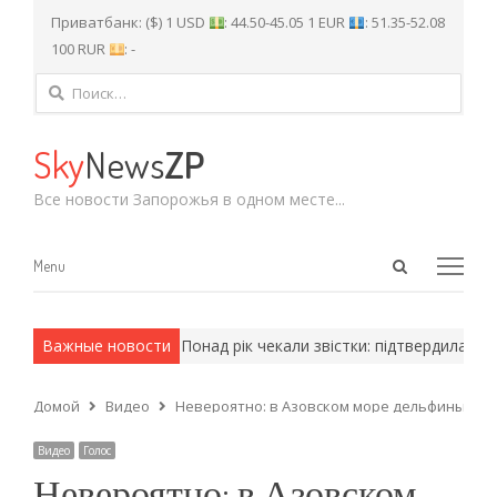
Приватбанк: ($) 1 USD
: 44.50-45.05 1 EUR
: 51.35-52.08
100 RUR
: -
Найти:
Sky
News
ZP
Все новости Запорожья в одном месте...
Open
Menu
Menu
search
panel
 армейские методы.
Важные новости
Понад рік чекали звістки: підтвердилась за
Домой
Видео
Невероятно: в Азовском море дельфины под
Видео
Голос
Невероятно: в Азовском