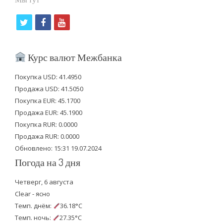
t
f
y
w
a
o
i
c
u
Курс валют Межбанка
t
e
t
Покупка USD: 41.4950
t
b
u
Продажа USD: 41.5050
e
o
b
Покупка EUR: 45.1700
Продажа EUR: 45.1900
r
o
e
Покупка RUR: 0.0000
k
Продажа RUR: 0.0000
Обновлено: 15:31 19.07.2024
Погода на 3 дня
Четверг, 6 августа
Clear - ясно
Темп. днём:
36.18°C
Темп. ночь:
27.35°C