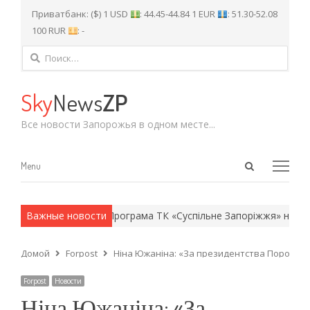
Приватбанк: ($) 1 USD
: 44.45-44.84 1 EUR
: 51.30-52.08
100 RUR
: -
Найти:
Sky
News
ZP
Все новости Запорожья в одном месте...
Open
Menu
Menu
search
panel
рмейские методы.
Важные новости
Програма ТК «Суспільне Запоріжжя» на четве
Домой
Forpost
Ніна Южаніна: «За президентства Порошенк
Forpost
Новости
Ніна Южаніна: «За