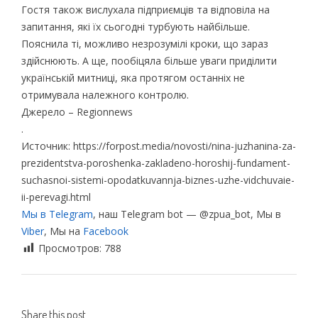
Гостя також вислухала підприємців та відповіла на
запитання, які їх сьогодні турбують найбільше.
Пояснила ті, можливо незрозумілі кроки, що зараз
здійснюють. А ще, пообіцяла більше уваги приділити
українській митниці, яка протягом останніх не
отримувала належного контролю.
Джерело – Regionnews
.
Источник: https://forpost.media/novosti/nina-juzhanina-za-
prezidentstva-poroshenka-zakladeno-horoshij-fundament-
suchasnoi-sistemi-opodatkuvannja-biznes-uzhe-vidchuvaie-
ii-perevagi.html
Мы в Telegram
, наш Telegram bot — @zpua_bot, Мы в
Viber
, Мы на
Facebook
Просмотров:
788
Share this post