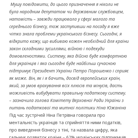
Мушу повідомити, до цього призначення я ніколи не
була народним депутатом чи державним службовцем,
натомість – завжди працювала у сфері малого та
середнього бізнесу, тож заступивши на посаду я вже
чітко знала проблеми українського бізнесу. Сьогодні, я
відкрито кажу, що вибиваю кожен необхідний для країни
закон складними зусиллями, війною і подекуди
домовленостями. Систему, яка дійсно буде комфортною
для українців і яка сьогодні буде найбільш сучасною
підтримує Президент України Петро Порошенко і сприяє
як може. Він, як і я бачить, досвід європейських країн,
який, за умов врахування всіх плюсів та мінусів, дасть
можливість вибудувати правильну податкову систему.
– зазначила голова Комітету Верховної Ради України з
питань податкової та митної політики Ніна Южаніна
Під час зустрічей Ніна Петрівна говорила про
ментальність українців та сприйняття ними податків,
про виведення бізнесу з тіні, та назвала цифру, яка
гальмує розвиток країни – 62% українських підприємців