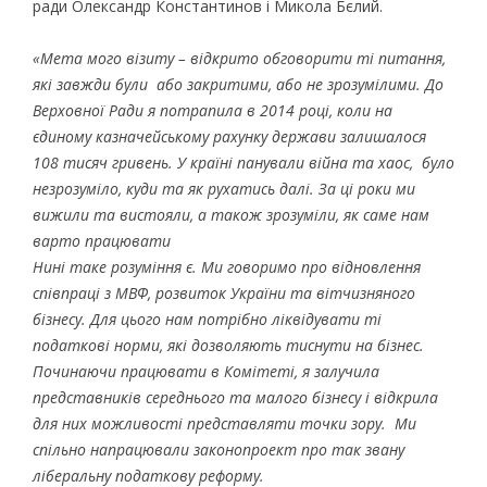
ради Олександр Константинов і Микола Бєлий.
«Мета мого візиту – відкрито обговорити ті питання,
які завжди були або закритими, або не зрозумілими. До
Верховної Ради я потрапила в 2014 році, коли на
єдиному казначейському рахунку держави залишалося
108 тисяч гривень. У країні панували війна та хаос, було
незрозуміло, куди та як рухатись далі. За ці роки ми
вижили та вистояли, а також зрозуміли, як саме нам
варто працювати
Нині таке розуміння є. Ми говоримо про відновлення
співпраці з МВФ, розвиток України та вітчизняного
бізнесу. Для цього нам потрібно ліквідувати ті
податкові норми, які дозволяють тиснути на бізнес.
Починаючи працювати в Комітеті, я залучила
представників середнього та малого бізнесу і відкрила
для них можливості представляти точки зору. Ми
спільно напрацювали законопроект про так звану
ліберальну податкову реформу.