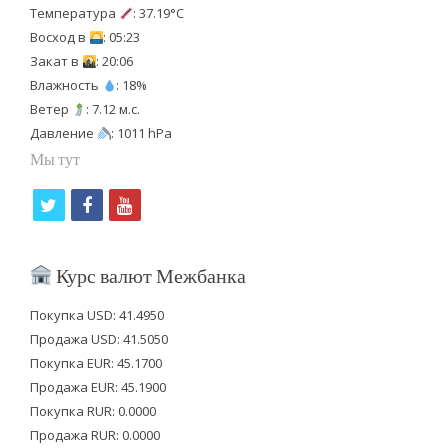
Температура
: 37.19°C
Восход в
: 05:23
Закат в
: 20:06
Влажность
: 18%
Ветер
: 7.12 м.с.
Давление
: 1011 hPa
Мы тут
t
f
y
w
a
o
i
c
u
Курс валют Межбанка
t
e
t
Покупка USD: 41.4950
t
b
u
Продажа USD: 41.5050
e
o
b
Покупка EUR: 45.1700
Продажа EUR: 45.1900
r
o
e
Покупка RUR: 0.0000
k
Продажа RUR: 0.0000