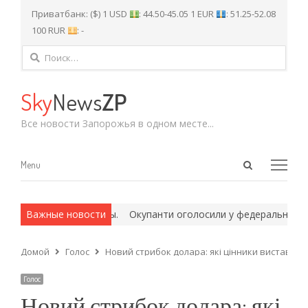
Приватбанк: ($) 1 USD
: 44.50-45.05 1 EUR
: 51.25-52.08
100 RUR
: -
Найти:
Sky
News
ZP
Все новости Запорожья в одном месте...
Open
Menu
Menu
search
panel
ех и армейские методы.
Важные новости
Окупанти оголосили у федеральний розш
Домой
Голос
Новий стрибок долара: які цінники виставили
Голос
Новий стрибок долара: які