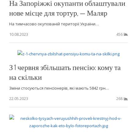
На Запоріжжі окупанти облаштували
нове місце для тортур, — Маляр
На тимчасово окупованій території України…
10.08.2023
456
З 1 червня збільшать пенсію: кому та
на скільки
Зміни стосуються пенсіонерів, які мають 5842 грн…
22.05.2023
268