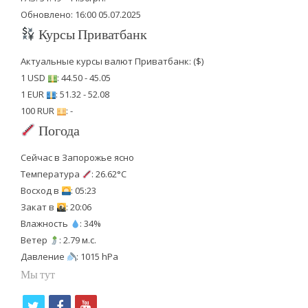
Обновлено: 16:00 05.07.2025
Курсы Приватбанк
Актуальные курсы валют Приватбанк: ($)
1 USD
: 44.50 - 45.05
1 EUR
: 51.32 - 52.08
100 RUR
: -
Погода
Сейчас в Запорожье ясно
Температура
: 26.62°C
Восход в
: 05:23
Закат в
: 20:06
Влажность
: 34%
Ветер
: 2.79 м.с.
Давление
: 1015 hPa
Мы тут
t
f
y