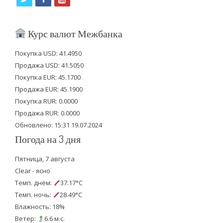
w
a
o
i
c
u
Курс валют Межбанка
t
e
t
Покупка USD: 41.4950
t
b
u
Продажа USD: 41.5050
e
o
b
Покупка EUR: 45.1700
Продажа EUR: 45.1900
r
o
e
Покупка RUR: 0.0000
k
Продажа RUR: 0.0000
Обновлено: 15:31 19.07.2024
Погода на 3 дня
Пятница, 7 августа
Clear - ясно
Темп. днём:
37.17°C
Темп. ночь:
28.49°C
Влажность: 18%
Ветер:
6.6 м.с.