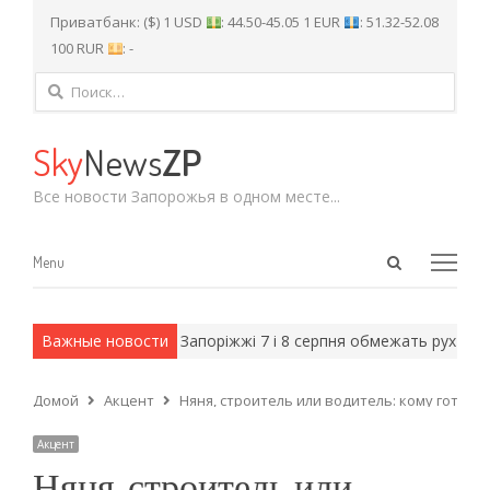
Приватбанк: ($) 1 USD
: 44.50-45.05 1 EUR
: 51.32-52.08
100 RUR
: -
Найти:
Sky
News
ZP
Все новости Запорожья в одном месте...
Open
Menu
Menu
search
panel
рмейские методы.
Важные новости
У Запоріжжі 7 і 8 серпня обмежать рух тран
Домой
Акцент
Няня, строитель или водитель: кому готов
Акцент
Няня, строитель или