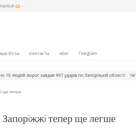
8 100 RUR
: -
аши боты
Контакты
viber
Telegram
юдей: ворог завдав 997 ударів по Запорізькій області
Четвер на
ер ще легше
у Запорiжжi тепер ще легше