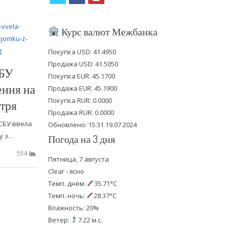
w
a
o
i
c
u
Курс валют Межбанка
t
e
t
Покупка USD: 41.4950
t
b
u
Продажа USD: 41.5050
СБУ
e
o
b
Покупка EUR: 45.1700
ення на
Продажа EUR: 45.1900
r
o
e
Покупка RUR: 0.0000
ітря
k
Продажа RUR: 0.0000
 СБУ ввела
Обновлено: 15:31 19.07.2024
у з…
Погода на 3 дня
554
Пятница, 7 августа
Clear - ясно
Темп. днём:
35.71°C
Темп. ночь:
28.37°C
Влажность: 20%
Ветер:
7.22 м.с.