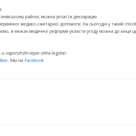
сенівському районі, можна укласти декларацію
рвинної медико-санітарної допомоги. На сьогодні у такий спосі
аємо, в межах медичної реформи укласти угоду можна до кінця ц
a-u-zaporizhzhi-teper-shhe-legshe/
iber
, Мы на
Facebook