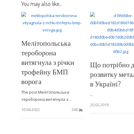
You may also like...
Мелітопольська
тероборона
витягнула з річки
Що потрібно 
трофейну БМП
розвитку мета
ворога
в Україні?
The post Мелітопольська
...
тероборона витягнула з…
20.02.2019
10.04.2022
348