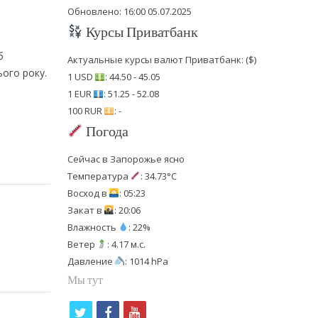
Обновлено: 16:00 05.07.2025
Курсы Приватбанк
б
Актуальные курсы валют Приватбанк: ($)
ього року.
1 USD
: 44.50 - 45.05
1 EUR
: 51.25 - 52.08
100 RUR
: -
Погода
Сейчас в Запорожье ясно
Температура
: 34.73°C
Восход в
: 05:23
Закат в
: 20:06
Влажность
: 22%
Ветер
: 4.17 м.с.
Давление
: 1014 hPa
Мы тут
t
f
y