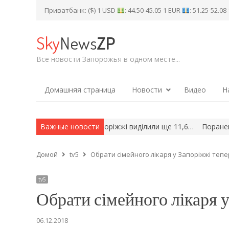
Приватбанк: ($) 1 USD
: 44.50-45.05 1 EUR
: 51.25-52.0
Sky
News
ZP
Все новости Запорожья в одном месте...
Домашняя страница
Новости
Видео
Н
стрілами житла у Запоріжжі виділили ще 11,6…
Важные новости
Поранено 10 л
Домой
tv5
Обрати сімейного лікаря у Запорiжжi теп
tv5
Обрати сімейного лікаря 
06.12.2018