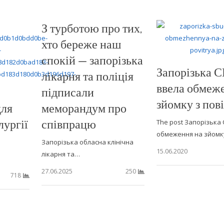
З турботою про тих,
хто береже наш
спокій — запорізька
Запорізька 
лікарня та поліція
ввела обмеж
підписали
зйомку з пов
для
меморандум про
лургії
співпрацю
The post Запорізька
обмеження на зйомк
Запорізька обласна клінічна
15.06.2020
лікарня та…
27.06.2025
250
718