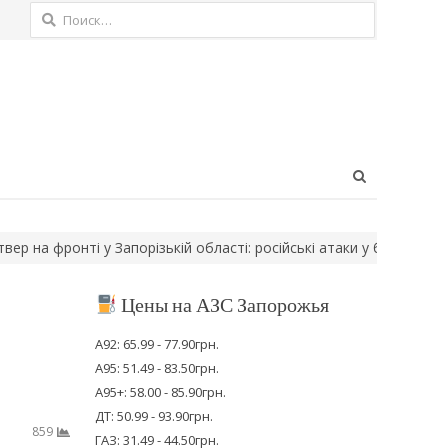
Найти:
Open
search
panel
 фронті у Запорізькій області: російські атаки у бік…
Мешканця М
Цены на АЗС Запорожья
А92: 65.99 - 77.90грн.
А95: 51.49 - 83.50грн.
А95+: 58.00 - 85.90грн.
ДТ: 50.99 - 93.90грн.
859
ГАЗ: 31.49 - 44.50грн.