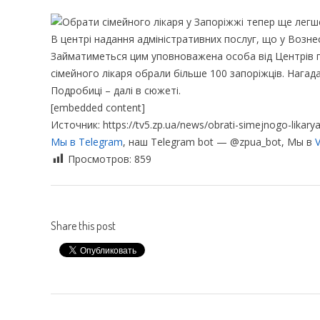
В центрі надання адміністративних послуг, що у Возне
Займатиметься цим уповноважена особа від Центрів пе
сімейного лікаря обрали більше 100 запоріжців. Нагад
Подробиці – далі в сюжеті.
[embedded content]
Источник: https://tv5.zp.ua/news/obrati-simejnogo-likary
Мы в Telegram
, наш Telegram bot — @zpua_bot, Мы в
V
Просмотров:
859
Share this post