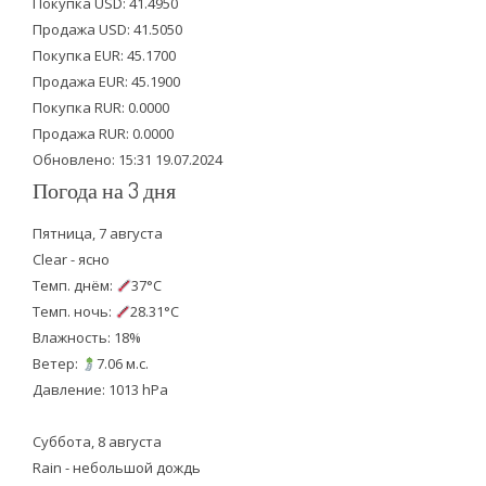
Покупка USD: 41.4950
t
b
u
Продажа USD: 41.5050
e
o
b
Покупка EUR: 45.1700
Продажа EUR: 45.1900
r
o
e
Покупка RUR: 0.0000
k
Продажа RUR: 0.0000
Обновлено: 15:31 19.07.2024
Погода на 3 дня
Пятница, 7 августа
Clear - ясно
Темп. днём:
37°C
Темп. ночь:
28.31°C
Влажность: 18%
Ветер:
7.06 м.с.
Давление: 1013 hPa
Суббота, 8 августа
Rain - небольшой дождь