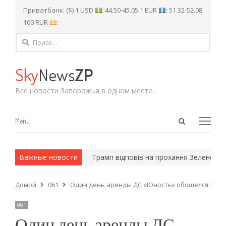
Приватбанк: ($) 1 USD
: 44.50-45.05 1 EUR
: 51.32-52.08
100 RUR
: -
Найти:
Sky
News
ZP
Все новости Запорожья в одном месте...
Open
Menu
Menu
search
panel
х и армейские методы.
Важные новости
Трамп відповів на прохання Зеленського
Домой
061
Один день аренды ДС «Юность» обошелся запо
061
Один день аренды ДС