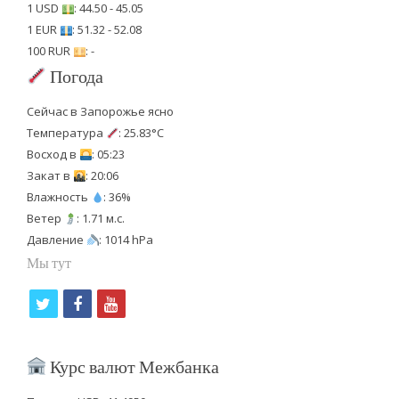
1 USD
: 44.50 - 45.05
1 EUR
: 51.32 - 52.08
100 RUR
: -
Погода
Сейчас в Запорожье ясно
Температура
: 25.83°C
Восход в
: 05:23
Закат в
: 20:06
Влажность
: 36%
Ветер
: 1.71 м.с.
Давление
: 1014 hPa
Мы тут
t
f
y
w
a
o
i
c
u
Курс валют Межбанка
t
e
t