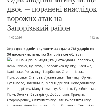
двоє — поранені внаслідок
ворожих атак на
Запорізький район
11.05.2026
112
Упродовж доби окупанти завдали 785 ударів по
36 населених пунктах Запорізької області.
630 БпЛА різної модифікації атакували Запоріжжя,
Комишуваху, Кушугум, Новоолександрівку, Біленьке,
Канівське, Розумівку, Таврійське, Степногірськ,
Приморське, Степове, Лук’янівське, Павлівку, Оріхів,
Гуляйполе, Залізничне, Малі Щербаки, Новоданилівку,
Новоандріївку, Малу Токмачку, Білогір’я, Гуляйпільське,
Гірке, Зелене, Варварівку, Добропілля, Прилуки,
Староукраїнку, Святопетрівку, Оленокостянтинівку,
Цвіткове, Нове Запоріжжя, Преображенку, Тимошівку.