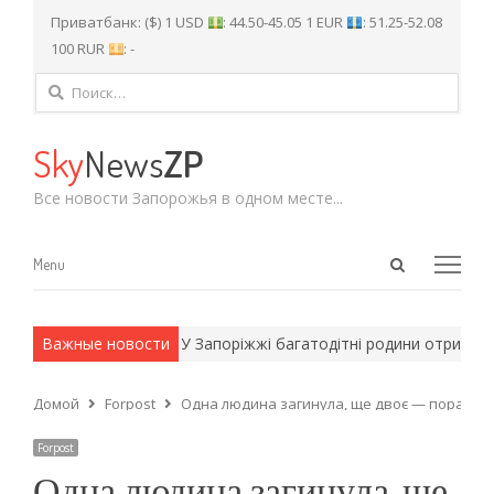
Приватбанк: ($) 1 USD
: 44.50-45.05 1 EUR
: 51.25-52.08
100 RUR
: -
Найти:
Sky
News
ZP
Все новости Запорожья в одном месте...
Open
Menu
Menu
search
panel
 армейские методы.
Важные новости
У Запоріжжі багатодітні родини отримують
Домой
Forpost
Одна людина загинула, ще двоє — поранені
Forpost
Одна людина загинула, ще