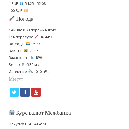
1 EUR
: 51.25 - 52.08
100 RUR
: -
Погода
Сейчас в Запорожье ясно
Температура
: 36.44°C
Восход в
: 05:23
Закат в
: 20:06
Влажность
: 18%
Ветер
: 6.39 м.с.
Давление
: 1010 hPa
Мы тут
t
f
y
w
a
o
i
c
u
Курс валют Межбанка
t
e
t
Покупка USD: 41.4950
t
b
u