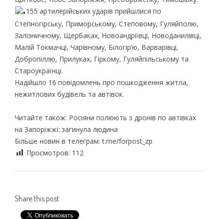
155 артилерійських ударів прийшлися по
Степногірську, Приморському, Степовому, Гуляйполю,
Залізничному, Щербаках, Новоандріївці, Новоданилівці,
Малій Токмачці, Чарівному, Білогір’ю, Варварівці,
Добропіллю, Прилуках, Гіркому, Гуляйпільському та
Староукраїнці.
Надійшло 16 повідомлень про пошкодження житла,
нежитлових будівель та автівок.
Читайте також: Росіяни полюють з дронів по автівках
на Запоріжжі: загинула людина
Більше новин в телеграм: t.me/forpost_zp
Просмотров:
112
Share this post