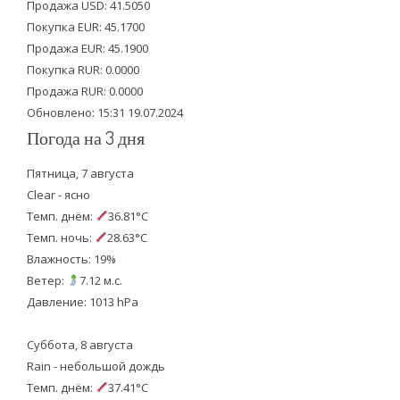
Продажа USD: 41.5050
e
o
b
Покупка EUR: 45.1700
Продажа EUR: 45.1900
r
o
e
Покупка RUR: 0.0000
k
Продажа RUR: 0.0000
Обновлено: 15:31 19.07.2024
Погода на 3 дня
Пятница, 7 августа
Clear - ясно
Темп. днём:
36.81°C
Темп. ночь:
28.63°C
Влажность: 19%
Ветер:
7.12 м.с.
Давление: 1013 hPa
Суббота, 8 августа
Rain - небольшой дождь
Темп. днём:
37.41°C