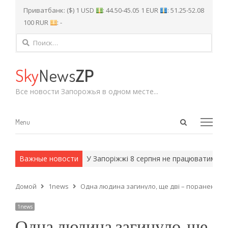
Приватбанк: ($) 1 USD
: 44.50-45.05 1 EUR
: 51.25-52.08
100 RUR
: -
Найти:
Sky
News
ZP
Все новости Запорожья в одном месте...
Open
Menu
Menu
search
panel
и армейские методы.
Важные новости
У Запоріжжі 8 серпня не працюватиме ком
Домой
1news
Одна людина загинуло, ще дві – поранені: во
1news
Одна людина загинуло, ще