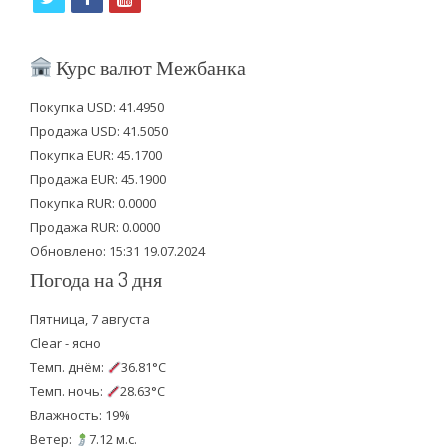
w
a
o
i
c
u
Курс валют Межбанка
t
e
t
Покупка USD: 41.4950
t
b
u
Продажа USD: 41.5050
e
o
b
Покупка EUR: 45.1700
Продажа EUR: 45.1900
r
o
e
Покупка RUR: 0.0000
k
Продажа RUR: 0.0000
Обновлено: 15:31 19.07.2024
Погода на 3 дня
Пятница, 7 августа
Clear - ясно
Темп. днём:
36.81°C
Темп. ночь:
28.63°C
Влажность: 19%
Ветер:
7.12 м.с.