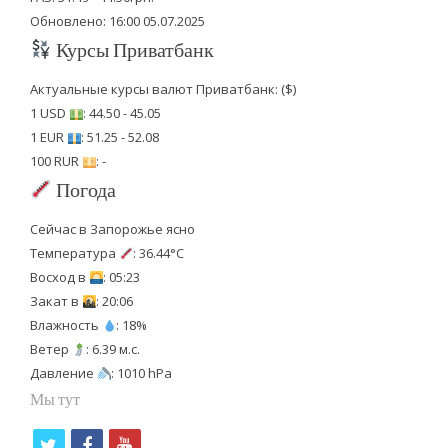
Обновлено: 16:00 05.07.2025
Курсы Приватбанк
Актуальные курсы валют Приватбанк: ($)
1 USD
: 44.50 - 45.05
1 EUR
: 51.25 - 52.08
100 RUR
: -
Погода
Сейчас в Запорожье ясно
Температура
: 36.44°C
Восход в
: 05:23
Закат в
: 20:06
Влажность
: 18%
Ветер
: 6.39 м.с.
Давление
: 1010 hPa
Мы тут
t
f
y