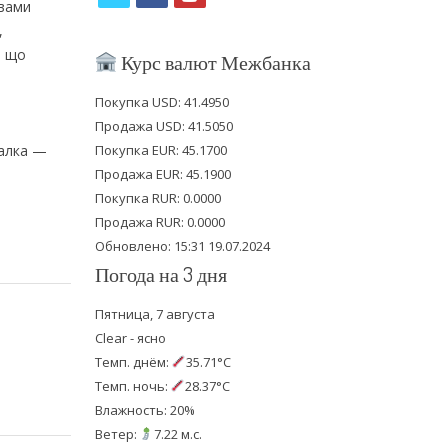
овами
w
a
o
,
i
c
u
, що
Курс валют Межбанка
t
e
t
Покупка USD: 41.4950
t
b
u
Продажа USD: 41.5050
e
o
b
іалка —
Покупка EUR: 45.1700
Продажа EUR: 45.1900
r
o
e
Покупка RUR: 0.0000
k
Продажа RUR: 0.0000
Обновлено: 15:31 19.07.2024
Погода на 3 дня
Пятница, 7 августа
Clear - ясно
Темп. днём:
35.71°C
Темп. ночь:
28.37°C
Влажность: 20%
Ветер:
7.22 м.с.