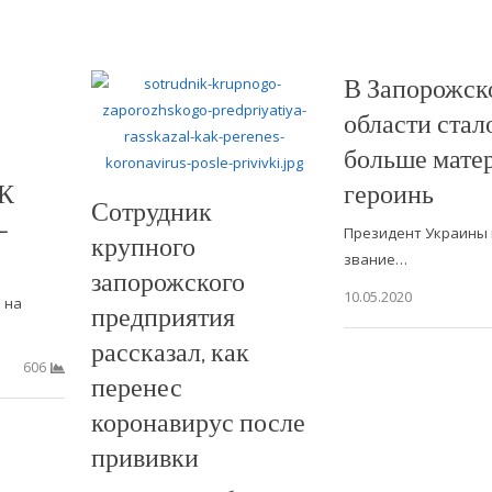
В Запорожск
области стал
больше мате
БК
героинь
Сотрудник
—
Президент Украины 
крупного
звание…
запорожского
10.05.2020
 на
предприятия
…
рассказал, как
606
перенес
коронавирус после
прививки