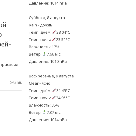
Давление: 1014 hPa
Суббота, 8 августа
ой
Rain - дождь
о
Темп. днём:
38.04°C
Темп. ночь:
23.52°C
рей-
Влажность: 17%
Ветер:
7.66 м.с.
Давление: 1010 hPa
присвоил
Воскресенье, 9 августа
542
Clear - ясно
Темп. днём:
31.49°C
Темп. ночь:
24.95°C
Влажность: 35%
Ветер:
7.37 м.с.
Давление: 1014 hPa