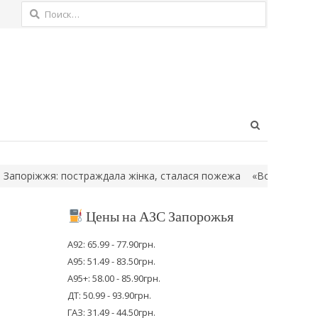
Найти:
Open
search
panel
іжжя: постраждала жінка, сталася пожежа
«Вони руйнують навіт
Цены на АЗС Запорожья
А92: 65.99 - 77.90грн.
А95: 51.49 - 83.50грн.
А95+: 58.00 - 85.90грн.
ДТ: 50.99 - 93.90грн.
ГАЗ: 31.49 - 44.50грн.