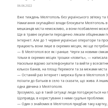
06.06.2022
Вже тиждень Мелітополь без українського зв’язку та 
Намагання окупаційної влади блокувати Мелітополь в 
мешканців міста неможливо, а вони позбавленні можлив
Ще в травні окупанти періодично лякали обіцянками п
Інтернет. Але до 1 червня українські оператори та пр
працюють вони лише в окремих місцях, які ще потрібн
— В Мелітополі все як і раніше. Черги за новими сімками
тільки в окремих місцях трошки «ловить», — написала 
Наскільки відомо зателефонувати та вийти у всесвітн
кількох банків, на площі Перемоги та за межами міста
— Останній раз Інтернет і мережа були в Мелітополі 30
поїхати до батьків в село та сказати, що жива. А іншим
одна дівчина з Мелітополя.
Зрозуміло, що в такій ситуації люди погоджуються на п
Щоправда, в користуванні з ними суцільні проблеми.
— Один з знайомих в Мелітополі придбав таку картку, 