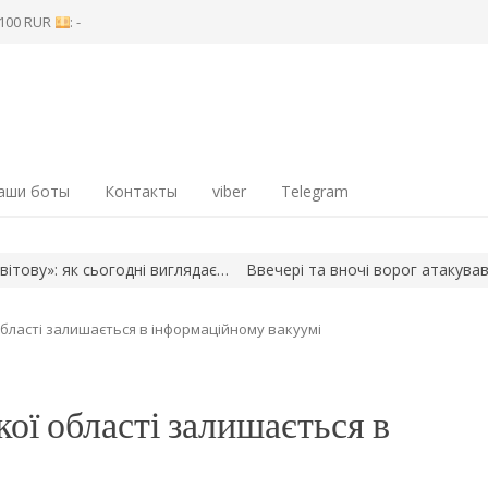
8 100 RUR
: -
аши боты
Контакты
viber
Telegram
 як сьогодні виглядає…
Ввечері та вночі ворог атакував Запор
області залишається в інформаційному вакуумі
ої області залишається в