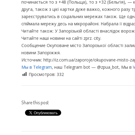
починається то з +48 (Польща), то з +32 (Бельгія), — 
друга, також з цієї картки дуже важко, кожного раз
зареєструватись в соціальних мережах також. Ще одна
спіймала мережу десь на мікрорайоні. Набрала її відра
Читайте також: У Запорізькій області внаслідок воро
Читайте наші новини на сайті zprz. city.
Сообщение Окуповане місто Запорізької області залиш
новини Запоріжжя.
Источник: http://iz.com.ua/zaporoje/okupovane-misto-zap
Мы в Telegram
, наш Telegram bot — @zpua_bot, Мы в
V
Просмотров:
332
Share this post