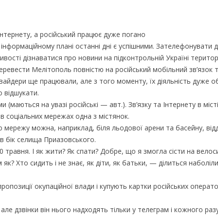
Інтернету, а російський працює дуже погано
інформаційному плані останні дні є успішними. Зателефонувати 
ості дізнаватися про новини на підконтрольній Україні територі
еревести Мелітополь повністю на російський мобільний зв’язок 
овайдери ще працювали, але з того моменту, їх діяльність дуже о
о відшукати.
 (маються на увазі російські — авт.). Зв’язку та Інтернету в міст
в соціальних мережах одна з містянок.
ю мережу можна, наприклад, біля льодової арени та басейну, від
 в бік селища Приазовського.
 травня. І як жити? Як спати? Добре, що я змогла сісти на велос
 як? Хто сидить і не знає, як діти, як батьки, — ділиться наболі
ропозиції окупаційної влади і купують картки російських операто
але дзвінки він нього надходять тільки у телеграм і кожного раз