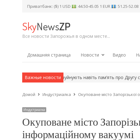
Приватбанк: ($) 1 USD
: 44.50-45.05 1 EUR
: 51.25-52.0
Sky
News
ZP
Все новости Запорожья в одном месте...
Домашняя страница
Новости
Видео
Н
 цілей – ПС…
Важные новости
«Вони руйнують навіть пам’ять про Другу світову»:
Домой
Индустриалка
Окуповане місто Запорізької 
Индустриалка
Окуповане місто Запорізьк
інформаційному вакуумі