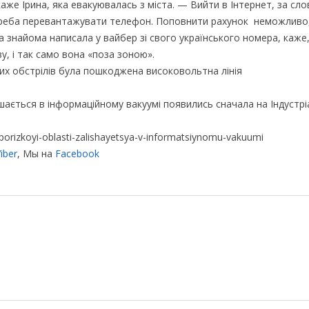
каже Ірина, яка евакуювалась з міста. — Вийти в Інтернет, за сл
у треба перевантажувати телефон. Поповнити рахунок неможливо
 знайома написала у вайбер зі свого українського номера, каже
зу, і так само вона «поза зоною».
жих обстрілів була пошкоджена високовольтна лінія
ається в інформаційному вакуумі появились сначала на Індустр
orizkoyi-oblasti-zalishayetsya-v-informatsiynomu-vakuumi
iber
, Мы на
Facebook