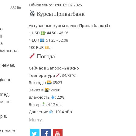
Обновлено: 16:00 05.07.2025
332
Курсы Приватбанк
Актуальные курсы валют Приватбанк: ($)
до
1 USD
: 44.50 - 45.05
ї.
1 EUR
: 51.25 - 52.08
та
100 RUR
: -
бмежена і
Погода
і немає,
Сейчас в Запорожье ясно
Температура
: 34.73°C
ділень
Восход в
: 05:23
Закат в
: 20:06
ипед,
Влажность
: 22%
лим ще
Ветер
: 4.17 м.с.
Давление
: 1014 hPa
рів.
Мы тут
у номер
t
f
y