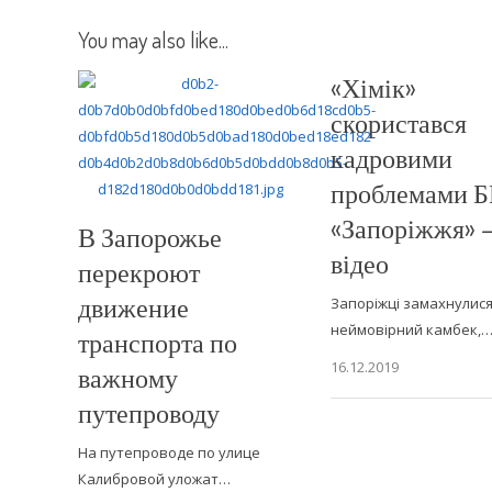
You may also like...
«Хімік»
скористався
кадровими
проблемами 
«Запоріжжя» 
В Запорожье
відео
перекроют
движение
Запоріжці замахнулися
неймовірний камбек,
транспорта по
16.12.2019
важному
путепроводу
На путепроводе по улице
Калибровой уложат…