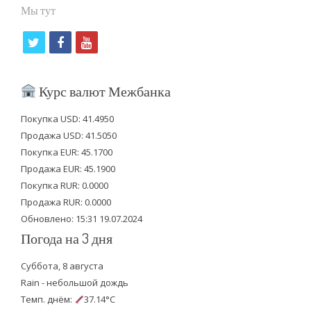
Мы тут
t
f
y
w
a
o
i
c
u
Курс валют Межбанка
t
e
t
Покупка USD: 41.4950
t
b
u
Продажа USD: 41.5050
e
o
b
Покупка EUR: 45.1700
Продажа EUR: 45.1900
r
o
e
Покупка RUR: 0.0000
k
Продажа RUR: 0.0000
Обновлено: 15:31 19.07.2024
Погода на 3 дня
Суббота, 8 августа
Rain - небольшой дождь
Темп. днём:
37.14°C