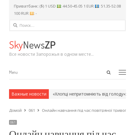
Приватбанк: ($) 1 USD
: 44.50-45.05 1 EUR
: 51.35-52.08
100 RUR
: -
Найти:
Sky
News
ZP
Все новости Запорожья в одном месте...
Open
Menu
Menu
search
panel
 и армейские методы.
Важные новости
«Хлопці непритомніють від голоду»: рідні 
Домой
061
Онлайн навчання під час повітряної тривоги: 
061
Онлайн навчання під час