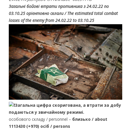
Загальні бойові втрати противника з 24.02.22 по
03.10.25 орієнтовно склали / The estimated total combat
losses of the enemy from 24.02.22 to 03.10.25
Загальна цифра скоригована, а втрати за добу
подаються у звичайному режимі.
особового складу / personnel –
близько / about
1113430 (+970) осіб / persons