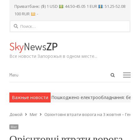
Приватбанк: ($) 1 USD
: 44.50-45.05 1 EUR
: 51.25-52.08
100 RUR
: -
Найти:
Sky
News
ZP
Все новости Запорожья в одном месте...
Open
Menu
Menu
search
panel
армейские методы.
Важные новости
Пошкоджено електрообладнання: без світла
Домой
Миг
Орієнтовні втрати ворога на 3 жовтня – Генштаб З
Миг
Орієнтовні втрати ворога