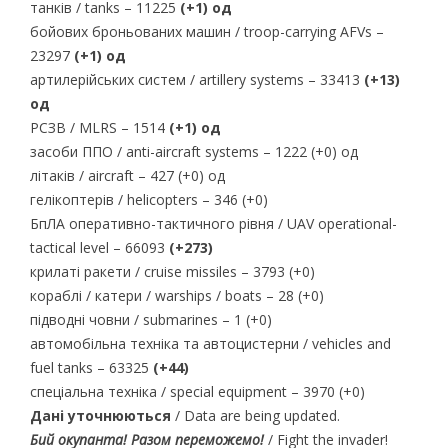
танків / tanks – 11225
(+1) од
бойових броньованих машин / troop-carrying AFVs –
23297
(+1) од
артилерійських систем / artillery systems – 33413
(+13)
од
РСЗВ / MLRS – 1514
(+1) од
засоби ППО / anti-aircraft systems – 1222 (+0) од
літаків / aircraft – 427 (+0) од
гелікоптерів / helicopters – 346 (+0)
БпЛА оперативно-тактичного рівня / UAV operational-
tactical level – 66093
(+273)
крилаті ракети / cruise missiles – 3793 (+0)
кораблі / катери / warships / boats – 28 (+0)
підводні човни / submarines – 1 (+0)
автомобільна техніка та автоцистерни / vehicles and
fuel tanks – 63325
(+44)
спеціальна техніка / special equipment – 3970 (+0)
Дані уточнюються
/ Data are being updated.
Бий окупанта! Разом переможемо!
/ Fight the invader!