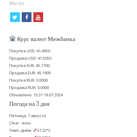
Мы тут
t
f
y
w
a
o
i
c
u
Курс валют Межбанка
t
e
t
Покупка USD: 41.4950
t
b
u
Продажа USD: 41.5050
e
o
b
Покупка EUR: 45.1700
Продажа EUR: 45.1900
r
o
e
Покупка RUR: 0.0000
k
Продажа RUR: 0.0000
Обновлено: 15:31 19.07.2024
Погода на 3 дня
Пятница, 7 августа
Clear - ясно
Темп. днём:
37.32°C