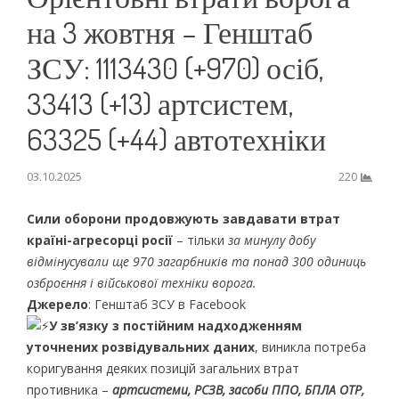
на 3 жовтня – Генштаб
ЗСУ: 1113430 (+970) осіб,
33413 (+13) артсистем,
63325 (+44) автотехніки
03.10.2025
220
Сили оборони продовжують завдавати втрат
країні-агресорці росії
– тільки
за минулу добу
відмінусували ще 970 загарбників та понад 300 одиниць
озброєння і військової техніки ворога.
Джерело
: Генштаб ЗСУ в Facebook
У зв’язку з постійним надходженням
уточнених розвідувальних даних
, виникла потреба
коригування деяких позицій загальних втрат
противника –
артсистеми, РСЗВ, засоби ППО, БПЛА ОТР,