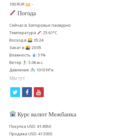
100 RUR
: -
Погода
Сейчас в Запорожье пасмурно
Температура
: 25.61°C
Восход в
: 05:24
Закат в
: 20:05
Влажность
: 51%
Ветер
: 5.06 м.с.
Давление
: 1010 hPa
Мы тут
t
f
y
w
a
o
i
c
u
Курс валют Межбанка
t
e
t
Покупка USD: 41.4950
t
b
u
Продажа USD: 41.5050