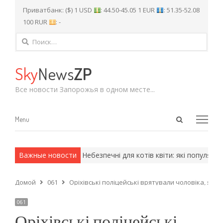
Приватбанк: ($) 1 USD
: 44.50-45.05 1 EUR
: 51.35-52.08
100 RUR
: -
Найти:
Sky
News
ZP
Все новости Запорожья в одном месте...
Open
Menu
Menu
search
panel
 армейские методы.
Важные новости
Небезпечні для котів квіти: які популярні 
Домой
061
Оріхівські поліцейські врятували чоловіка, яког
061
Оріхівські поліцейські