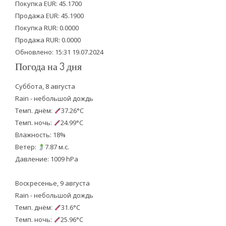
e
o
b
Покупка EUR: 45.1700
Продажа EUR: 45.1900
r
o
e
Покупка RUR: 0.0000
k
Продажа RUR: 0.0000
Обновлено: 15:31 19.07.2024
Погода на 3 дня
Суббота, 8 августа
Rain - небольшой дождь
Темп. днём:
37.26°C
Темп. ночь:
24.99°C
Влажность: 18%
Ветер:
7.87 м.с.
Давление: 1009 hPa
Воскресенье, 9 августа
Rain - небольшой дождь
Темп. днём:
31.6°C
Темп. ночь:
25.96°C