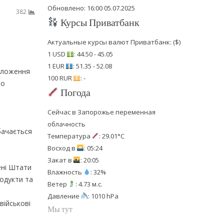
Обновлено: 16:00 05.07.2025
382
Курсы Приватбанк
Актуальные курсы валют Приватбанк: ($)
1 USD
: 44.50 - 45.05
1 EUR
: 51.35 - 52.08
положення
100 RUR
: -
но
Погода
Сейчас в Запорожье переменная
облачность
бачається
Температура
: 29.01°C
Восход в
: 05:24
Закат в
: 20:05
ені Штати
Влажность
: 32%
одукти та
Ветер
: 4.73 м.с.
Давление
: 1010 hPa
військові
Мы тут