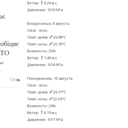
Ветер:
9.24 м.с.
Давление: 1010 hPa
ає
Воскресенье, 9 августа
Clear - ясно
Темп. днём:
29.98°C
обіцяє
Темп. ночь:
23.18°C
АТО
Влажность: 33%
Ветер:
7.49 м.с.
е!
Давление: 1014 hPa
…
Понедельник, 10 августа
124
Clear - ясно
Темп. днём:
29.77°C
Темп. ночь:
22.54°C
Влажность: 24%
Ветер:
6.19 м.с.
Давление: 1017 hPa