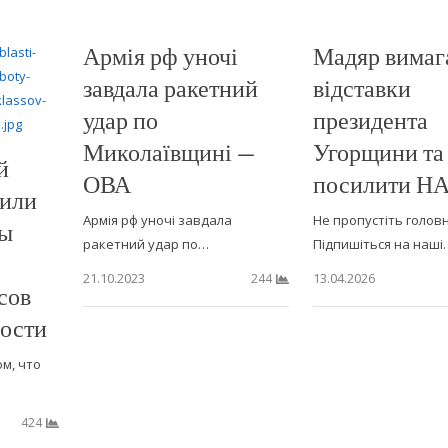
Армія рф уночі
Мадяр вимаг
завдала ракетний
відставки
удар по
президента
Миколаївщині —
Угорщини та 
й
ОВА
посилити Н
нили
Армія рф уночі завдала
Не пропустіть головн
ты
ракетний удар по…
Підпишіться на наші
21.10.2023
13.04.2026
244
сов
ности
м, что
424