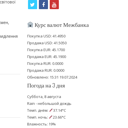
світової
t
f
y
w
a
o
i
c
u
смен,
Курс валют Межбанка
t
e
t
виділення
Покупка USD: 41.4950
t
b
u
Продажа USD: 41.5050
e
o
b
Покупка EUR: 45.1700
Продажа EUR: 45.1900
r
o
e
Покупка RUR: 0.0000
k
Продажа RUR: 0.0000
Обновлено: 15:31 19.07.2024
Погода на 3 дня
Суббота, 8 августа
Rain - небольшой дождь
Темп. днём:
37.14°C
Темп. ночь:
23.66°C
Влажность: 19%