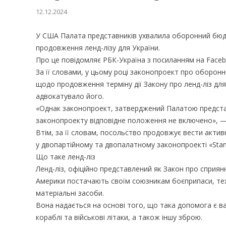
12.12.2024
У США Палата представників ухвалила оборонний бюдж
продовження ленд-лізу для України.
Про це повідомляє РБК-Україна з посиланням на Face
За її словами, у цьому році законопроект про оборон
щодо продовження терміну дії Закону про ленд-ліз для
адвокатувало його.
«Однак законопроект, затверджений Палатою представ
законопроекту відповідне положення не включено», —
Втім, за її словам, посольство продовжує вести акти
у двопартійному та двопалатному законопроекті «Stand
Що таке ленд-ліз
Ленд-ліз, офіційно представлений як Закон про сприя
Америки постачають своїм союзникам боєприпаси, тех
матеріальні засоби.
Вона надається на основі того, що така допомога є 
кораблі та військові літаки, а також іншу зброю.