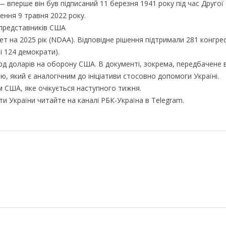
 — вперше він був підписаний 11 березня 1941 року під час Другої 
нення 9 травня 2022 року.
представників США
на 2025 рік (NDAA). Відповідне рішення підтримали 281 конгре
і 124 демократи).
лрд доларів на оборону США. В документі, зокрема, передбачене 
 який є аналогічним до ініціативи стосовно допомоги Україні.
 США, яке очікується наступного тижня.
ти України читайте на каналі РБК-Україна в Telegram.