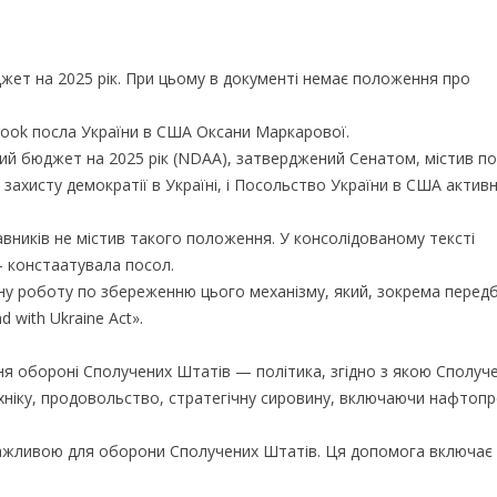
ет на 2025 рік. При цьому в документі немає положення про
book посла України в США Оксани Маркарової.
ний бюджет на 2025 рік (NDAA), затверджений Сенатом, містив 
 захисту демократії в Україні, і Посольство України в США актив
ників не містив такого положення. У консолідованому тексті
 констаатувала посол.
вну роботу по збереженню цього механізму, який, зокрема перед
 with Ukraine Act».
ння обороні Сполучених Штатів — політика, згідно з якою Сполуч
ніку, продовольство, стратегічну сировину, включаючи нафтопр
важливою для оборони Сполучених Штатів. Ця допомога включає 