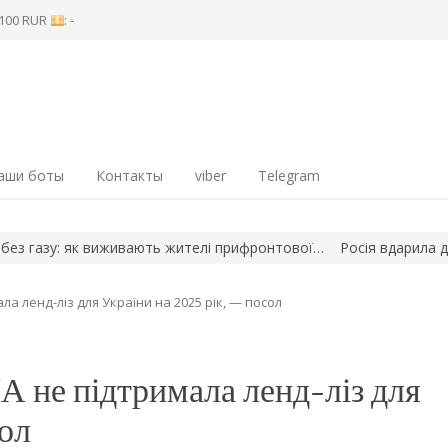
8 100 RUR
: -
аши боты
Контакты
viber
Telegram
зу: як виживають жителі прифронтової…
Росія вдарила дроном п
а ленд-ліз для України на 2025 рік, — посол
 не підтримала ленд-ліз для
сол