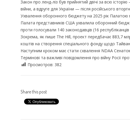
Закон про ленд-ліз був прийнятий двічі за всю історію
війни, а вдруге для України — після російського вторг
Ухвалення оборонного бюджету на 2025 рік Палатою 
Палата представників США ухвалила оборонний бюджет 
проти голосували 140 законодавців (16 республіканців 
Зокрема, як пише The Hill, проект передбачає 883,7 м
коштів на створення спеціального фонду щодо Тайваню,
Наступним кроком має стати схвалення NDAA Сенатом
Термінові та важливі повідомлення про війну Росії про
Просмотров:
382
Share this post