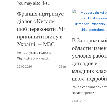
You may also like...
Франція підтримує
діалог з Китаєм,
щоб переконати РФ
припинити війну в
В Запорожско
Україні, — МЗС
области изме
Не пропустіть головне!
условия рабо
Підпишіться на наші…
детсадов и
22.05.2026
103
младших клас
школ: подроб
Ранее сообщалось о то
после перехода…
24.09.2021