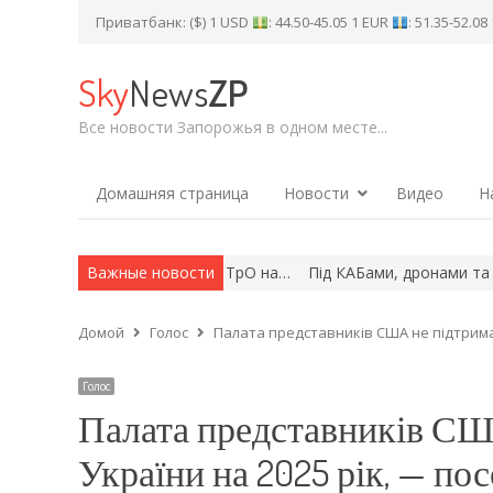
Приватбанк: ($) 1 USD
: 44.50-45.05 1 EUR
: 51.35-52.0
Sky
News
ZP
Все новости Запорожья в одном месте...
Домашняя страница
Новости
Видео
Н
ні бійців 108-ї бригади ТрО на…
Важные новости
Під КАБами, дронами та без га
Домой
Голос
Палата представників США не підтримал
Голос
Палата представників США
України на 2025 рік, — по