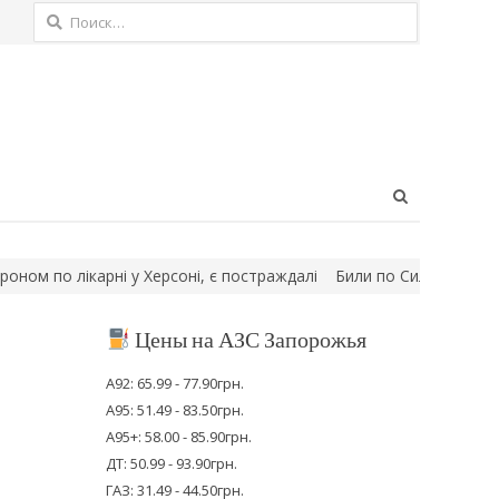
Найти:
Open
search
panel
о лікарні у Херсоні, є постраждалі
Били по Силах оборони на З
Цены на АЗС Запорожья
А92: 65.99 - 77.90грн.
А95: 51.49 - 83.50грн.
А95+: 58.00 - 85.90грн.
ДТ: 50.99 - 93.90грн.
ГАЗ: 31.49 - 44.50грн.