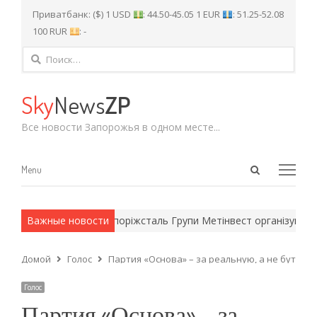
Приватбанк: ($) 1 USD
: 44.50-45.05 1 EUR
: 51.25-52.08
100 RUR
: -
Найти:
Sky
News
ZP
Все новости Запорожья в одном месте...
Open
Menu
Menu
search
panel
ейские методы.
Важные новости
Запоріжсталь Групи Метінвест організував відп
Домой
Голос
Партия «Основа» – за реальную, а не бутаф
Голос
Партия «Основа» – за