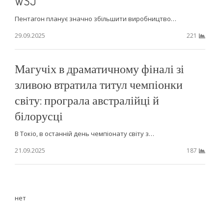
WSJ
Пентагон планує значно збільшити виробництво…
29.09.2025
221
Магучіх в драматичному фіналі зі
зливою втратила титул чемпіонки
світу: програла австралійці й
білорусці
В Токіо, в останній день чемпіонату світу з…
21.09.2025
187
нет