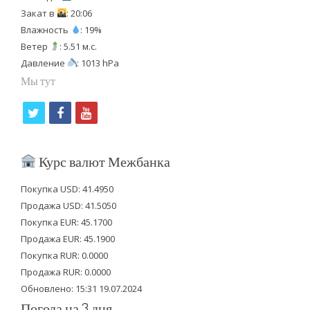
Закат в
: 20:06
Влажность
: 19%
Ветер
: 5.51 м.с.
Давление
: 1013 hPa
Мы тут
t
f
y
w
a
o
i
c
u
Курс валют Межбанка
t
e
t
Покупка USD: 41.4950
t
b
u
Продажа USD: 41.5050
e
o
b
Покупка EUR: 45.1700
Продажа EUR: 45.1900
r
o
e
Покупка RUR: 0.0000
k
Продажа RUR: 0.0000
Обновлено: 15:31 19.07.2024
Погода на 3 дня