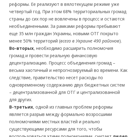
реформы. Ее реализуют в вялотекущем режиме уже
четвертый год. При этом 68% территориальных громад
страны до сих пор не вовлечены в процесс и остаются
необъединенными. За рамками реформы пребывают
еще 35 млн граждан Украины, новыми ОТГ покрыто
менее 50% территорий (
всего в Украине 490 районов
).
Во-вторых
, необходимо расширить полномочия
громад и провести реальную финансовую
децентрализацию. Процесс объединения громад –
весьма хаотичный и непрогнозируемый во времени. Как
следствие, правительство несет расходы по
одновременному содержанию двух бюджетных систем
– децентрализованной для ОТГ и централизованной
для других.
В-третьих
, одной из главных проблем реформы
является разрыв между формально возросшими
полномочиями местных властей и реально
существующими ресурсами для того, чтобы
воспользоваться этими полномочиями, считает
лидер