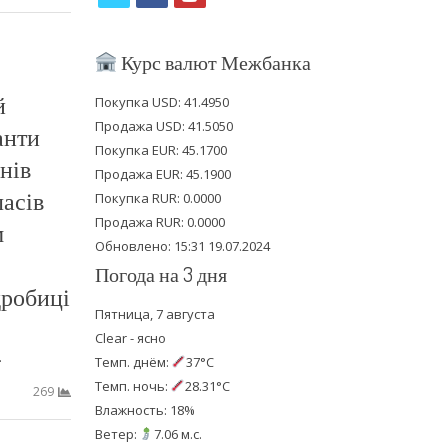
w
a
o
i
c
u
Курс валют Межбанка
t
e
t
й
Покупка USD: 41.4950
t
b
u
Продажа USD: 41.5050
анти
e
o
b
Покупка EUR: 45.1700
нів
Продажа EUR: 45.1900
r
o
e
асів
Покупка RUR: 0.0000
k
Продажа RUR: 0.0000
м
Обновлено: 15:31 19.07.2024
Погода на 3 дня
дробиці
Пятница, 7 августа
Clear - ясно
…
Темп. днём:
37°C
Темп. ночь:
28.31°C
269
Влажность: 18%
Ветер:
7.06 м.с.