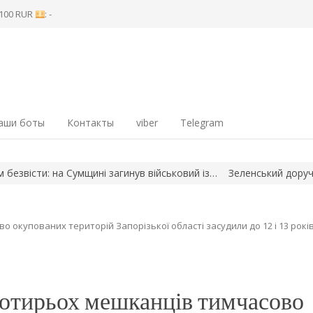
8 100 RUR
: -
аши боты
Контакты
viber
Telegram
істи: на Сумщині загинув військовий із…
Зеленський доручив пі
 окупованих територій Запорізької області засудили до 12 і 13 рокі
чотирьох мешканців тимчасово