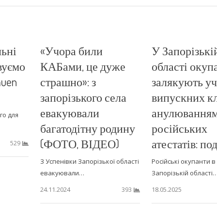
ьні
«Учора били
У Запорізькі
вуємо
КАБами, це дуже
області окуп
auen
страшно»: з
залякують уч
запорізького села
випускних кл
евакуювали
анулювання
го для
багатодітну родину
російських
(ФОТО, ВІДЕО)
атестатів: по
529
З Успенівки Запорізької області
Російські окупанти в
евакуювали…
Запорізькій області
24.11.2024
18.05.2025
393