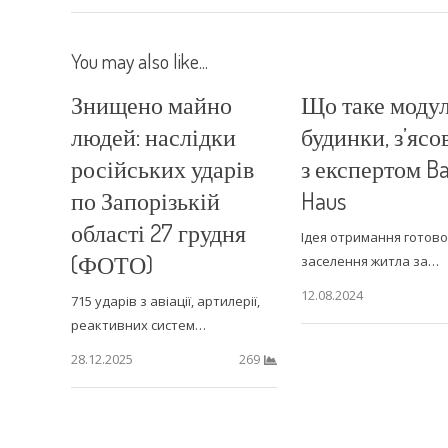
You may also like...
Знищено майно
Що таке модул
людей: наслідки
будинки, з’ясо
російських ударів
з експертом B
по Запорізькій
Haus
області 27 грудня
Ідея отримання готово
(ФОТО)
заселення житла за…
12.08.2024
715 ударів з авіації, артилерії,
реактивних систем…
28.12.2025
269