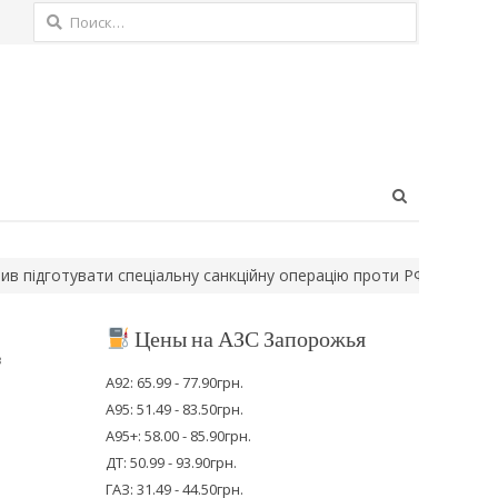
Найти:
Open
search
panel
дготувати спеціальну санкційну операцію проти РФ
“Динамо” мін
Цены на АЗС Запорожья
в
А92: 65.99 - 77.90грн.
А95: 51.49 - 83.50грн.
А95+: 58.00 - 85.90грн.
ДТ: 50.99 - 93.90грн.
ГАЗ: 31.49 - 44.50грн.