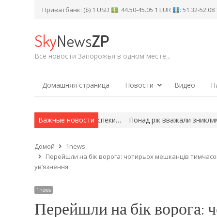
Приватбанк: ($) 1 USD
: 44.50-45.05 1 EUR
: 51.32-52.0
Sky
News
ZP
Все новости Запорожья в одном месте...
Домашняя страница
Новости
Видео
Н
епла: як уберегтися від спеки…
Важные новости
Понад рік вважали зниклим безв
Домой
1news
Перейшли на бік ворога: чотирьох мешканців тимчасово
ув’язнення
1news
Перейшли на бік ворога: 