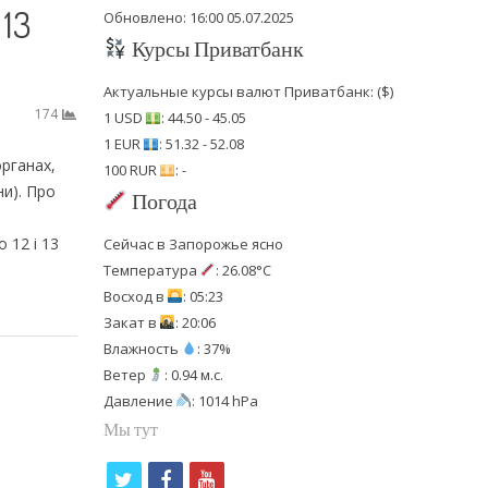
 13
Обновлено: 16:00 05.07.2025
Курсы Приватбанк
Актуальные курсы валют Приватбанк: ($)
174
1 USD
: 44.50 - 45.05
1 EUR
: 51.32 - 52.08
рганах,
100 RUR
: -
ни). Про
Погода
 12 і 13
Сейчас в Запорожье ясно
Температура
: 26.08°C
Восход в
: 05:23
Закат в
: 20:06
Влажность
: 37%
Ветер
: 0.94 м.с.
Давление
: 1014 hPa
Мы тут
t
f
y