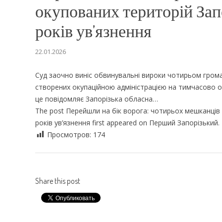
окупованих територій Запор
років ув’язнення
22.01.2026
Суд заочно виніс обвинувальні вироки чотирьом грома
створених окупаційною адміністрацією на тимчасово оку
це повідомляє Запорізька обласна…
The post Перейшли на бік ворога: чотирьох мешканців 
років ув’язнення first appeared on Перший Запорізький.
Просмотров:
174
Share this post