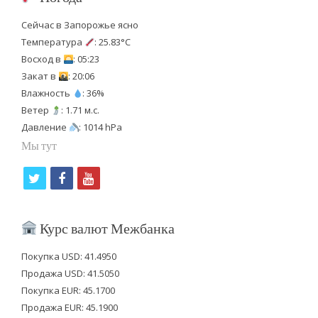
Сейчас в Запорожье ясно
Температура
: 25.83°C
Восход в
: 05:23
Закат в
: 20:06
Влажность
: 36%
Ветер
: 1.71 м.с.
Давление
: 1014 hPa
Мы тут
t
f
y
w
a
o
i
c
u
Курс валют Межбанка
t
e
t
Покупка USD: 41.4950
t
b
u
Продажа USD: 41.5050
e
o
b
Покупка EUR: 45.1700
Продажа EUR: 45.1900
r
o
e