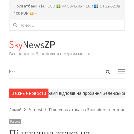
Приватбанк: ($) 1 USD
: 44.50-45.05 1 EUR
: 51.32-52.08
100 RUR
: -
Найти:
Sky
News
ZP
Все новости Запорожья в одном месте...
Open
Menu
Menu
search
panel
ейские методы.
Важные новости
Трамп відповів на прохання Зеленського надати
Домой
Forpost
Підступна атака на Запоріжжя: під приціло
Forpost
Підступна атака на