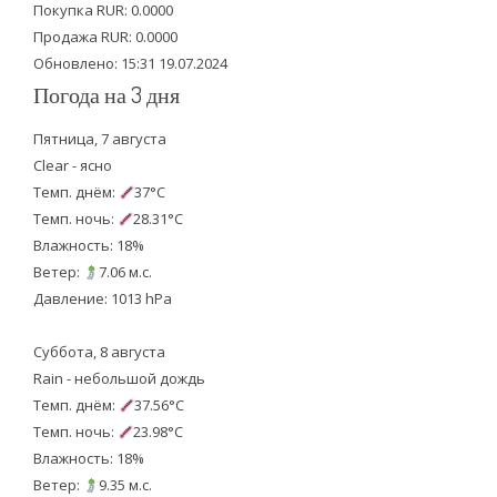
Покупка RUR: 0.0000
k
Продажа RUR: 0.0000
Обновлено: 15:31 19.07.2024
Погода на 3 дня
Пятница, 7 августа
Clear - ясно
Темп. днём:
37°C
Темп. ночь:
28.31°C
Влажность: 18%
Ветер:
7.06 м.с.
Давление: 1013 hPa
Суббота, 8 августа
Rain - небольшой дождь
Темп. днём:
37.56°C
Темп. ночь:
23.98°C
Влажность: 18%
Ветер:
9.35 м.с.