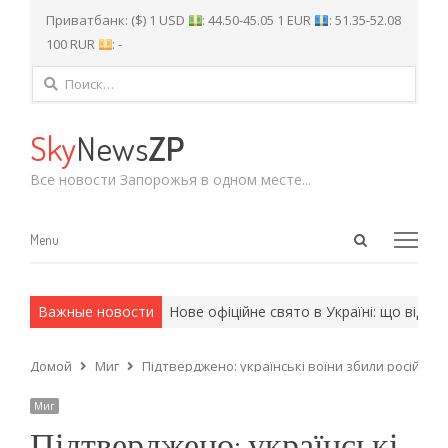
Приватбанк: ($) 1 USD
: 44.50-45.05 1 EUR
: 51.35-52.08
100 RUR
: -
Найти:
Sky
News
ZP
Все новости Запорожья в одном месте...
Open
Menu
Menu
search
panel
и армейские методы.
Важные новости
Нове офіційне свято в Україні: що відзна
Домой
Миг
Підтверджено: українські воїни збили російськ
Миг
Підтверджено: українські