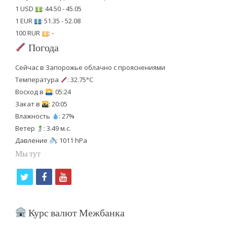
1 USD
: 44.50 - 45.05
1 EUR
: 51.35 - 52.08
100 RUR
: -
Погода
Сейчас в Запорожье облачно с прояснениями
Температура
: 32.75°C
Восход в
: 05:24
Закат в
: 20:05
Влажность
: 27%
Ветер
: 3.49 м.с.
Давление
: 1011 hPa
Мы тут
t
f
y
w
a
o
i
c
u
Курс валют Межбанка
t
e
t