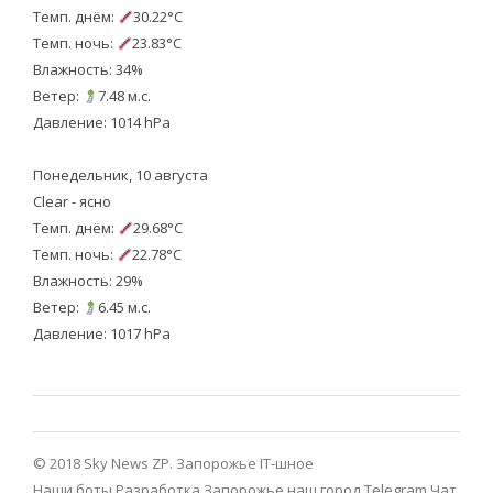
Темп. днём:
30.22°C
Темп. ночь:
23.83°C
Влажность: 34%
Ветер:
7.48 м.с.
Давление: 1014 hPa
Понедельник, 10 августа
Clear - ясно
Темп. днём:
29.68°C
Темп. ночь:
22.78°C
Влажность: 29%
Ветер:
6.45 м.с.
Давление: 1017 hPa
© 2018 Sky News ZP.
Запорожье IT-шное
Наши боты
Разработка
Запорожье наш город Telegram
Чат