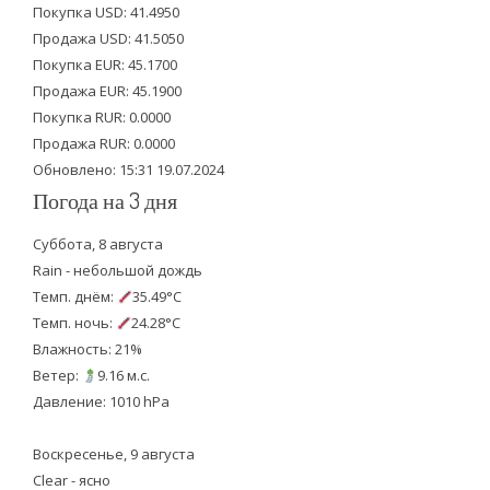
Покупка USD: 41.4950
t
b
u
Продажа USD: 41.5050
e
o
b
Покупка EUR: 45.1700
Продажа EUR: 45.1900
r
o
e
Покупка RUR: 0.0000
k
Продажа RUR: 0.0000
Обновлено: 15:31 19.07.2024
Погода на 3 дня
Суббота, 8 августа
Rain - небольшой дождь
Темп. днём:
35.49°C
Темп. ночь:
24.28°C
Влажность: 21%
Ветер:
9.16 м.с.
Давление: 1010 hPa
Воскресенье, 9 августа
Clear - ясно