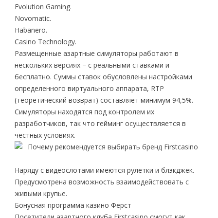
Evolution Gaming.
Novomatic.
Habanero.
Casino Technology.
Размещенные азартные симуляторы работают в
нескольких версиях – с реальными ставками и
бесплатно. Суммы ставок обусловлены настройками
определенного виртуального аппарата, RTP
(теоретический возврат) составляет минимум 94,5%.
Симуляторы находятся под контролем их
разработчиков, так что гейминг осуществляется в
честных условиях.
Наряду с видеослотами имеются рулетки и блэкджек.
Предусмотрена возможность взаимодействовать с
живыми крупье.
Бонусная программа казино Ферст
Посетители азартного клуба Firstcasino смогут как