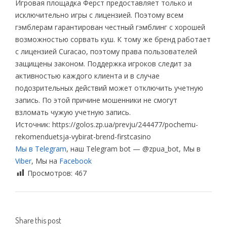
Игровая площадка Ферст предоставляет только и
исключительно игры с лицензией. Поэтому всем
гэмблерам гарантирован честный гэмблинг c хорошей
возможностью сорвать куш. К тому же бренд работает
с лицензией Curacao, поэтому права пользователей
защищены законом. Поддержка игроков следит за
активностью каждого клиента и в случае
подозрительных действий может отключить учетную
запись. По этой причине мошенники не смогут
взломать чужую учетную запись.
Источник: https://golos.zp.ua/prevju/244477/pochemu-
rekomenduetsja-vybirat-brend-firstcasino
Мы в Telegram
, наш Telegram bot — @zpua_bot, Мы в
Viber
, Мы на
Facebook
Просмотров:
467
Share this post