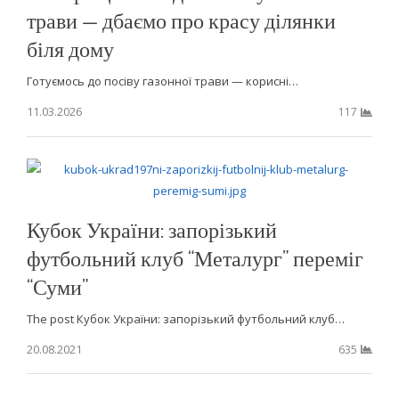
трави — дбаємо про красу ділянки
біля дому
Готуємось до посіву газонної трави — корисні…
11.03.2026
117
Кубок України: запорізький
футбольний клуб “Металург” переміг
“Суми”
The post Кубок України: запорізький футбольний клуб…
20.08.2021
635