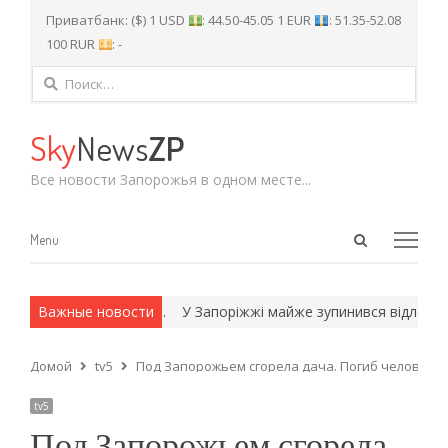
Приватбанк: ($) 1 USD
: 44.50-45.05 1 EUR
: 51.35-52.08
100 RUR
: -
Найти:
Sky
News
ZP
Все новости Запорожья в одном месте...
Open
Menu
Menu
search
panel
х и армейские методы.
Важные новости
У Запоріжжі майже зупинився відлов і с
Домой
tv5
Под Запорожьем сгорела дача. Погиб человек
tv5
Под Запорожьем сгорела