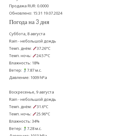
k
Продажа RUR: 0.0000
Обновлено: 15:31 19.07.2024
Погода на 3 дня
Суббота, 8 августа
Rain - небольшой дождь
Темп. днём:
37.26°C
Темп. ночь:
24.57°C
Влажность: 18%
Ветер:
7.87 м.с.
Давление: 1009 hPa
Воскресенье, 9 августа
Rain - небольшой дождь
Темп. днём:
31.6°C
Темп. ночь:
25.96°C
Влажность: 34%
Ветер:
7.28 м.с.
Давление: 1013 hPa