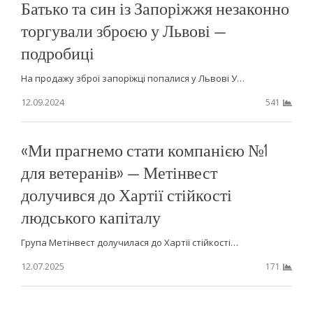
Батько та син із Запоріжжя незаконно
торгували зброєю у Львові —
подробиці
На продажу зброї запоріжці попалися у Львові У…
12.09.2024
541
«Ми прагнемо стати компанією №1
для ветеранів» — Метінвест
долучився до Хартії стійкості
людського капіталу
Група Метінвест долучилася до Хартії стійкості…
12.07.2025
171