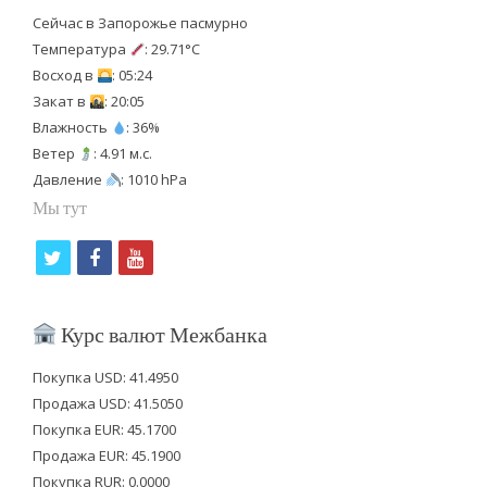
Сейчас в Запорожье пасмурно
Температура
: 29.71°C
Восход в
: 05:24
Закат в
: 20:05
Влажность
: 36%
Ветер
: 4.91 м.с.
Давление
: 1010 hPa
Мы тут
t
f
y
w
a
o
i
c
u
Курс валют Межбанка
t
e
t
Покупка USD: 41.4950
t
b
u
Продажа USD: 41.5050
e
o
b
Покупка EUR: 45.1700
Продажа EUR: 45.1900
r
o
e
Покупка RUR: 0.0000