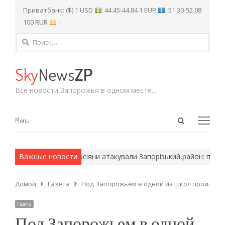
Приватбанк: ($) 1 USD
: 44.45-44.84 1 EUR
: 51.30-52.08
100 RUR
: -
Найти:
Sky
News
ZP
Все новости Запорожья в одном месте...
Open
Menu
Menu
search
panel
ейские методы.
Важные новости
Росіяни атакували Запорізький район: поране
Домой
Газета
Под Запорожьем в одной из школ произошл
Газета
Под Запорожьем в одной