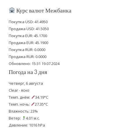
i
c
u
Курс валют Межбанка
t
e
t
Покупка USD: 41.4950
t
b
u
Продажа USD: 41.5050
e
o
b
Покупка EUR: 45.1700
Продажа EUR: 45.1900
r
o
e
Покупка RUR: 0.0000
k
Продажа RUR: 0.0000
Обновлено: 15:31 19.07.2024
Погода на 3 дня
Четверг, 6 августа
Clear - ясно
Темп. днём:
34.19°C
Темп. ночь:
27.35°C
Влажность: 23%
Ветер:
4.01 м.с.
Давление: 1016 hPa