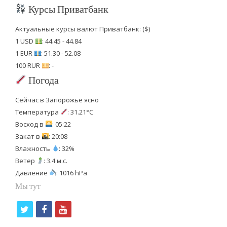
Курсы Приватбанк
Актуальные курсы валют Приватбанк: ($)
1 USD
: 44.45 - 44.84
1 EUR
: 51.30 - 52.08
100 RUR
: -
Погода
Сейчас в Запорожье ясно
Температура
: 31.21°C
Восход в
: 05:22
Закат в
: 20:08
Влажность
: 32%
Ветер
: 3.4 м.с.
Давление
: 1016 hPa
Мы тут
t
f
y
w
a
o