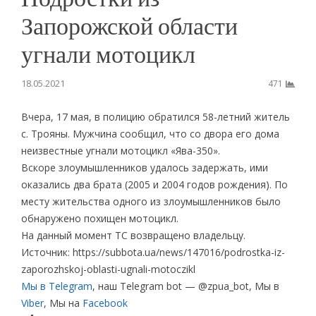
Запорожской области
угнали мотоцикл
18.05.2021
471
Вчера, 17 мая, в полицию обратился 58-летний житель
с. Трояны. Мужчина сообщил, что со двора его дома
неизвестные угнали мотоцикл «Ява-350».
Вскоре злоумышленников удалось задержать, ими
оказались два брата (2005 и 2004 годов рождения). По
месту жительства одного из злоумышленников было
обнаружено похищен мотоцикл.
На данный момент ТС возвращено владельцу.
Источник: https://subbota.ua/news/147016/podrostka-iz-
zaporozhskoj-oblasti-ugnali-motoczikl
Мы в Telegram
, наш Telegram bot — @zpua_bot, Мы в
Viber
, Мы на
Facebook