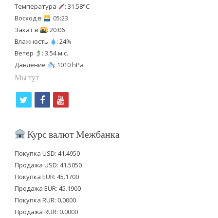
Температура
: 31.58°C
Восход в
: 05:23
Закат в
: 20:06
Влажность
: 24%
Ветер
: 3.54 м.с.
Давление
: 1010 hPa
Мы тут
t
f
y
w
a
o
i
c
u
Курс валют Межбанка
t
e
t
Покупка USD: 41.4950
t
b
u
Продажа USD: 41.5050
e
o
b
Покупка EUR: 45.1700
Продажа EUR: 45.1900
r
o
e
Покупка RUR: 0.0000
k
Продажа RUR: 0.0000