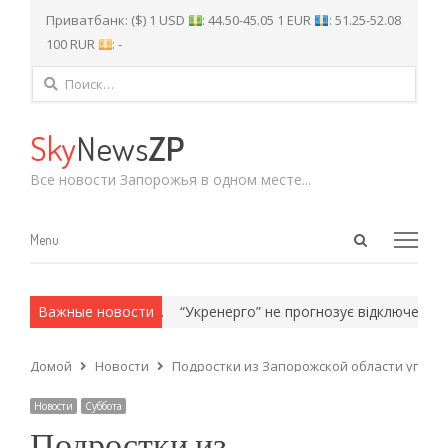
Приватбанк: ($) 1 USD
: 44.50-45.05 1 EUR
: 51.25-52.08
100 RUR
: -
Найти:
Sky
News
ZP
Все новости Запорожья в одном месте...
Open
Menu
Menu
search
panel
х и армейские методы.
Важные новости
“Укренерго” не прогнозує відключень сві
Домой
Новости
Подростки из Запорожской области угнал
Новости
Суббота
Подростки из