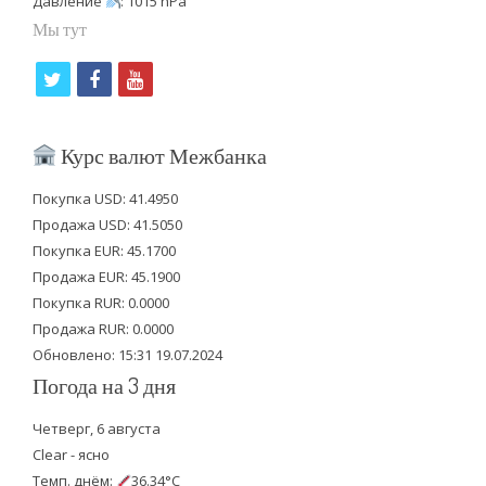
Давление
: 1015 hPa
Мы тут
t
f
y
w
a
o
i
c
u
Курс валют Межбанка
t
e
t
Покупка USD: 41.4950
t
b
u
Продажа USD: 41.5050
e
o
b
Покупка EUR: 45.1700
Продажа EUR: 45.1900
r
o
e
Покупка RUR: 0.0000
k
Продажа RUR: 0.0000
Обновлено: 15:31 19.07.2024
Погода на 3 дня
Четверг, 6 августа
Clear - ясно
Темп. днём:
36.34°C