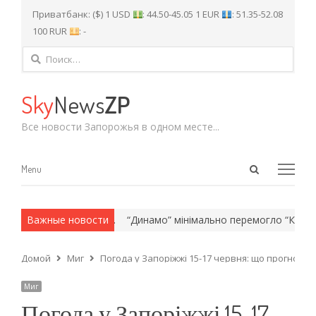
Приватбанк: ($) 1 USD
: 44.50-45.05 1 EUR
: 51.35-52.08
100 RUR
: -
Найти:
Sky
News
ZP
Все новости Запорожья в одном месте...
Open
Menu
Menu
search
panel
 и армейские методы.
Важные новости
“Динамо” мінімально перемогло “Карабах”
Домой
Миг
Погода у Запоріжжі 15-17 червня: що прогнозу
Миг
Погода у Запоріжжі 15-17