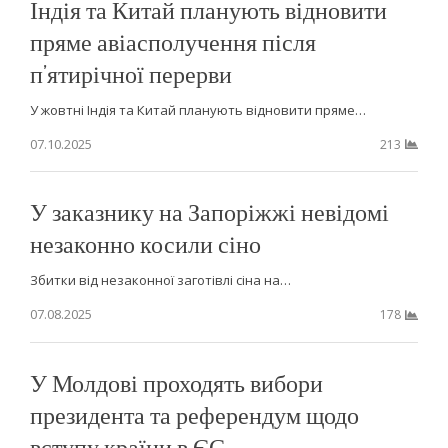
Індія та Китай планують відновити
пряме авіасполучення після
п’ятирічної перерви
У жовтні Індія та Китай планують відновити пряме…
07.10.2025
213
У заказнику на Запоріжжі невідомі
незаконно косили сіно
Збитки від незаконної заготівлі сіна на…
07.08.2025
178
У Молдові проходять вибори
президента та референдум щодо
вступу країни в ЄС