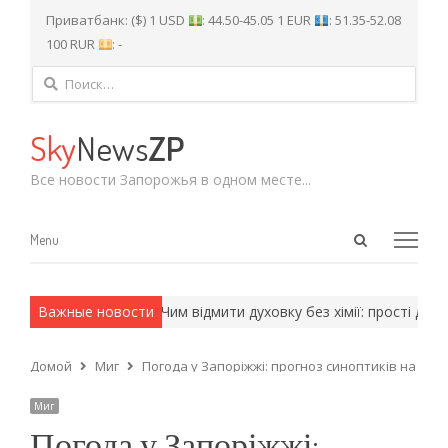
Приватбанк: ($) 1 USD
: 44.50-45.05 1 EUR
: 51.35-52.08
100 RUR
: -
Найти:
Sky
News
ZP
Все новости Запорожья в одном месте...
Open
Menu
Menu
search
panel
 армейские методы.
Важные новости
Чим відмити духовку без хімії: прості домаш
Домой
Миг
Погода у Запоріжжі: прогноз синоптиків на 6–8 
Миг
Погода у Запоріжжі: