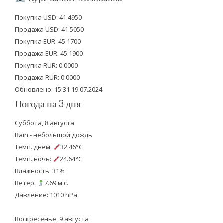
t
e
t
Покупка USD: 41.4950
t
b
u
Продажа USD: 41.5050
e
o
b
Покупка EUR: 45.1700
Продажа EUR: 45.1900
r
o
e
Покупка RUR: 0.0000
k
Продажа RUR: 0.0000
Обновлено: 15:31 19.07.2024
Погода на 3 дня
Суббота, 8 августа
Rain - небольшой дождь
Темп. днём:
32.46°C
Темп. ночь:
24.64°C
Влажность: 31%
Ветер:
7.69 м.с.
Давление: 1010 hPa
Воскресенье, 9 августа