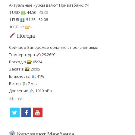
Актуальные курсы валют Приватбанк: ($)
1 USD
: 44.50 - 45.05
1 EUR
: 51.35 - 52.08
100 RUR
: -
Погода
Сейчас в Запорожье облачно с прояснениями
Температура
: 29.26°C
Восход в
: 05:24
Закат в
: 20:05
Влажность
: 41%
Ветер
: 7 м.с.
Давление
: 1010 hPa
Мы тут
t
f
y
w
a
o
i
c
u
Курс валют Межбанка