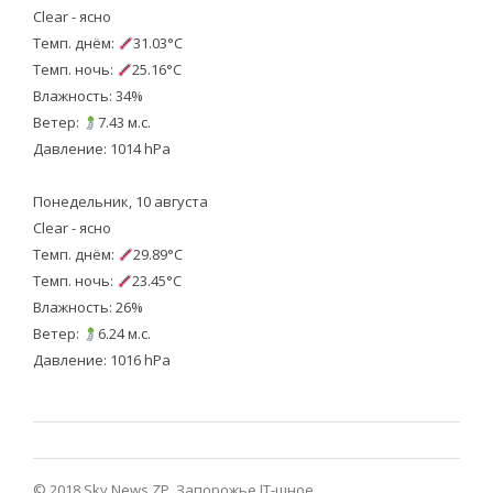
Clear - ясно
Темп. днём:
31.03°C
Темп. ночь:
25.16°C
Влажность: 34%
Ветер:
7.43 м.с.
Давление: 1014 hPa
Понедельник, 10 августа
Clear - ясно
Темп. днём:
29.89°C
Темп. ночь:
23.45°C
Влажность: 26%
Ветер:
6.24 м.с.
Давление: 1016 hPa
© 2018 Sky News ZP.
Запорожье IT-шное